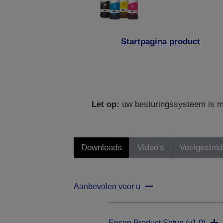
Startpagina product
Let op:
uw besturingssysteem is mo
Downloads
Video's
Veelgestel
Aanbevolen voor u
Epson Product Setup (v1.0)