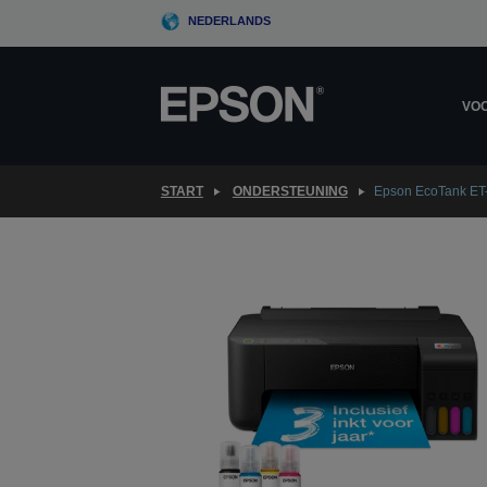
Skip
NEDERLANDS
to
main
content
VOO
START
ONDERSTEUNING
Epson EcoTank ET