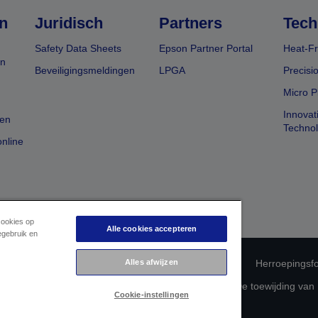
n
Juridisch
Partners
Tech
Safety Data Sheets
Epson Partner Portal
Heat-Fr
en
Beveiligingsmeldingen
LPGA
Precisi
Micro P
Innovat
en
Techno
nline
cookies op
Alle cookies accepteren
egebruik en
Alles afwijzen
 productconformiteit
Privacyverklaring van Epson
Herroepingsfo
betreffende uw gegevens
Cookie-informatie
De toewijding van
Cookie-instellingen
Auteursrecht © 2026 Seiko Epson