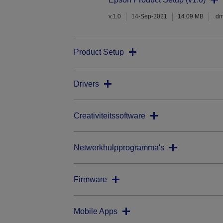
v.1.0
14-Sep-2021
14.09 MB
.d
Product Setup
Drivers
Creativiteitssoftware
Netwerkhulpprogramma's
Firmware
Mobile Apps