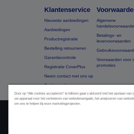
Klantenservice
Voorwaarde
Nieuwste aanbiedingen
Algemene
handelsvoorwaard
Aanbiedingen
Betalings- en
Productregistratie
levervoorwaarden
Bestelling retourneren
Gebruiksvoorwaard
Garantiecontrole
Voorwaarden voor o
promoties
Registratie CoverPlus
Neem contact met ons op
Dealer zoeken
Door op “Alle cookies accepteren” te klikken gaat u akkoord met het opslaan van 
uw apparaat voor het verbeteren van websitenavigatie, het analyseren van websit
om ons te helpen bij onze marketingprojecten.
Aanbiederidentificatie
Identificatie van
Neem contact met ons op 