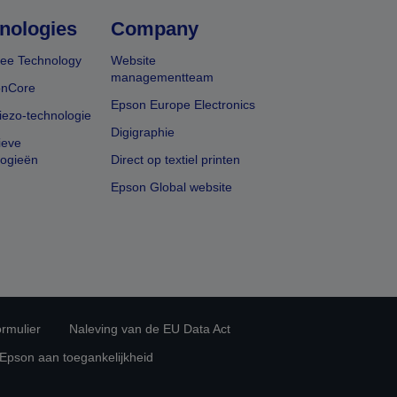
nologies
Company
ee Technology
Website
managementteam
onCore
Epson Europe Electronics
iezo-technologie
Digigraphie
ieve
logieën
Direct op textiel printen
Epson Global website
rmulier
Naleving van de EU Data Act
 Epson aan toegankelijkheid