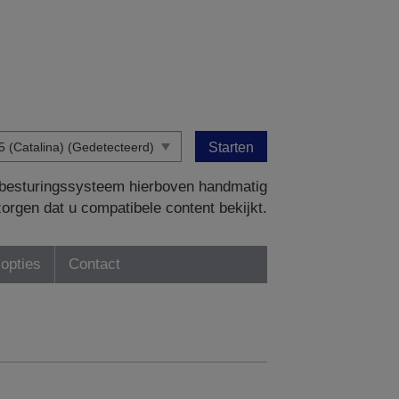
Starten
w besturingssysteem hierboven handmatig
zorgen dat u compatibele content bekijkt.
-opties
Contact