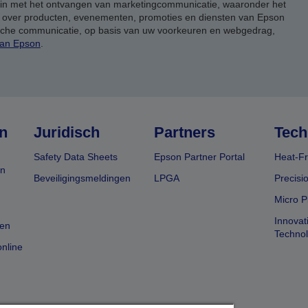
 in met het ontvangen van marketingcommunicatie, waaronder het
, over producten, evenementen, promoties en diensten van Epson
ische communicatie, op basis van uw voorkeuren en webgedrag,
van Epson
.
n
Juridisch
Partners
Tech
Safety Data Sheets
Epson Partner Portal
Heat-Fr
en
Beveiligingsmeldingen
LPGA
Precisi
Micro P
Innovat
en
Techno
nline