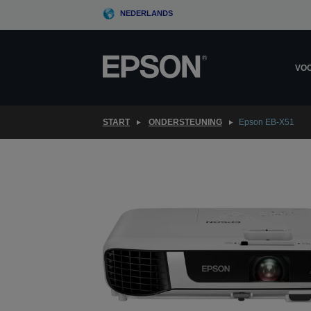
Skip
NEDERLANDS
to
main
content
VOO
START
ONDERSTEUNING
Epson EB-X51