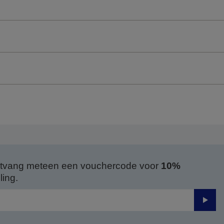
 ontvang meteen een vouchercode voor
10%
ing.
Verze