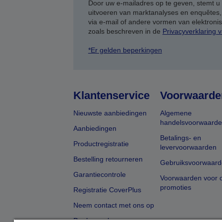
Door uw e-mailadres op te geven, stemt u
uitvoeren van marktanalyses en enquêtes
via e-mail of andere vormen van elektron
zoals beschreven in de
Privacyverklaring 
*Er gelden beperkingen
Klantenservice
Voorwaarde
Nieuwste aanbiedingen
Algemene
handelsvoorwaard
Aanbiedingen
Betalings- en
Productregistratie
levervoorwaarden
Bestelling retourneren
Gebruiksvoorwaard
Garantiecontrole
Voorwaarden voor o
promoties
Registratie CoverPlus
Neem contact met ons op
Dealer zoeken