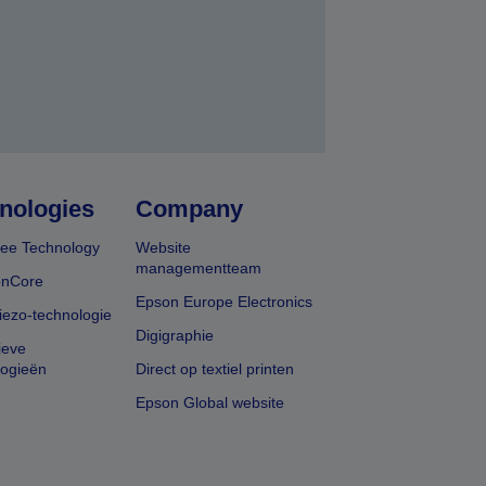
nologies
Company
ee Technology
Website
managementteam
onCore
Epson Europe Electronics
iezo-technologie
Digigraphie
ieve
logieën
Direct op textiel printen
Epson Global website