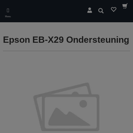
Skip
to
Zoeken
main
Menu
content
Epson EB-X29 Ondersteuning