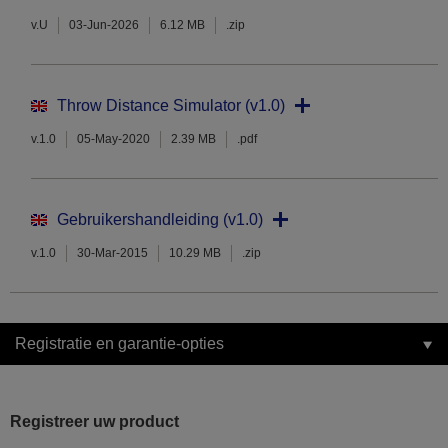
v.U
03-Jun-2026
6.12 MB
.zip
Throw Distance Simulator (v1.0)
v.1.0
05-May-2020
2.39 MB
.pdf
Gebruikershandleiding (v1.0)
v.1.0
30-Mar-2015
10.29 MB
.zip
Registratie en garantie-opties
Registreer uw product