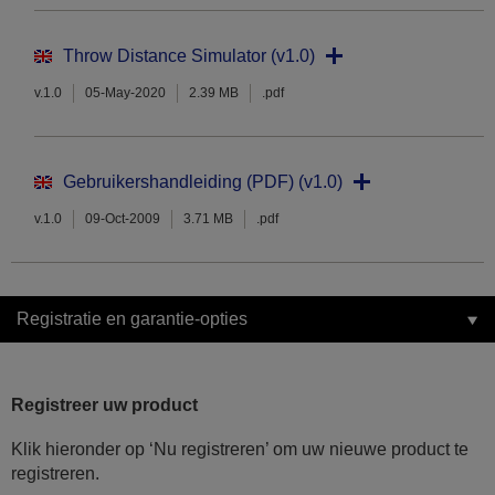
Throw Distance Simulator (v1.0)
v.1.0
05-May-2020
2.39 MB
.pdf
Gebruikershandleiding (PDF) (v1.0)
v.1.0
09-Oct-2009
3.71 MB
.pdf
Registratie en garantie-opties
Registreer uw product
Klik hieronder op ‘Nu registreren’ om uw nieuwe product te
registreren.