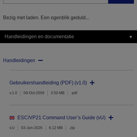
Bezig met laden. Een ogenblik geduld...
Handleidingen en documentatie
Handleidingen
Gebruikershandleiding (PDF) (v1.0)
v.1.0
09-Oct-2009
3.50 MB
.pdf
ESC/VP21 Command User’s Guide (vU)
v.U
03-Jun-2026
6.12 MB
.zip