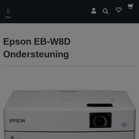
Skip
to
Zoeken
main
Menu
content
Epson EB-W8D
Ondersteuning