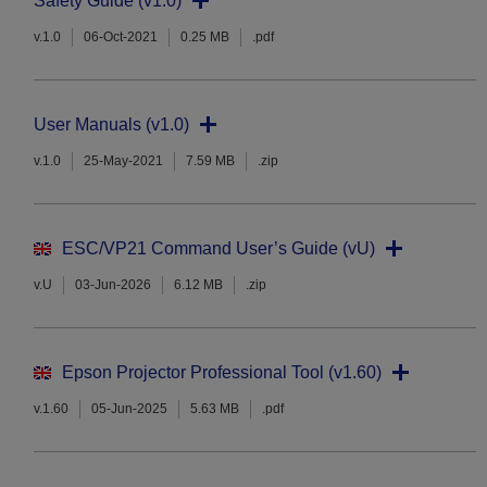
Safety Guide (v1.0)
v.1.0
06-Oct-2021
0.25 MB
.pdf
User Manuals (v1.0)
v.1.0
25-May-2021
7.59 MB
.zip
ESC/VP21 Command User’s Guide (vU)
v.U
03-Jun-2026
6.12 MB
.zip
Epson Projector Professional Tool (v1.60)
v.1.60
05-Jun-2025
5.63 MB
.pdf