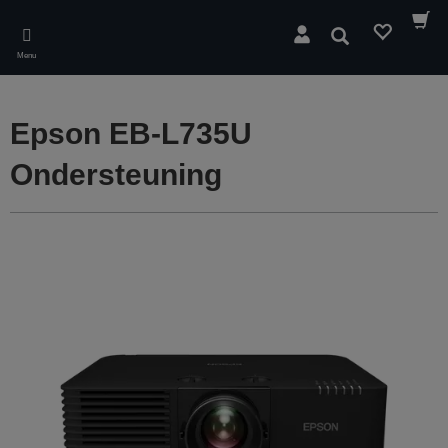
Skip
to
Zoeken
main
Menu
content
Epson EB-L735U
Ondersteuning