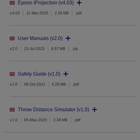
Epson iProjection (v4.03)
v.4.03
11-Mar-2025
2.39 MB
.pdf
User Manuals (v2.0)
v.2.0
13-Jul-2023
8.57 MB
.zip
Safety Guide (v1.0)
v.1.0
06-Oct-2021
0.29 MB
.pdf
Throw Distance Simulator (v1.0)
v.1.0
05-May-2020
2.39 MB
.pdf