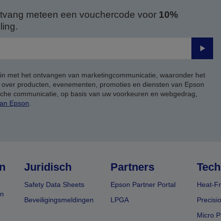
 ontvang meteen een vouchercode voor
10%
ing.
Verze
 in met het ontvangen van marketingcommunicatie, waaronder het
, over producten, evenementen, promoties en diensten van Epson
ische communicatie, op basis van uw voorkeuren en webgedrag,
van Epson
.
n
Juridisch
Partners
Tech
Safety Data Sheets
Epson Partner Portal
Heat-Fr
en
Beveiligingsmeldingen
LPGA
Precisi
Micro P