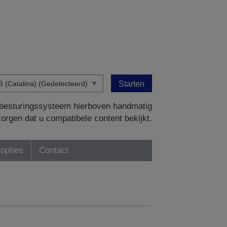
Starten
w besturingssysteem hierboven handmatig
zorgen dat u compatibele content bekijkt.
-opties
Contact