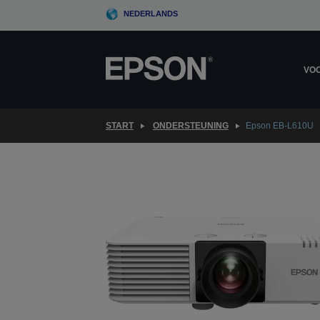
Skip
NEDERLANDS
to
main
content
VOO
START
ONDERSTEUNING
Epson EB-L610U