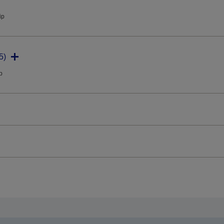
ip
5)
ip