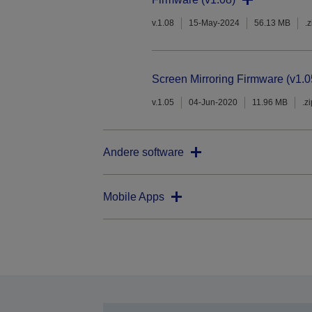
v.1.08
15-May-2024
56.13 MB
.z
Screen Mirroring Firmware (v1.0
v.1.05
04-Jun-2020
11.96 MB
.z
Andere software
Mobile Apps