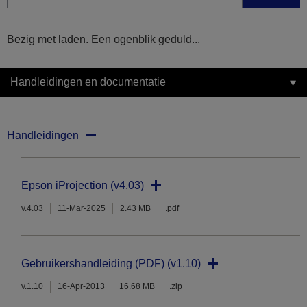
Bezig met laden. Een ogenblik geduld...
Handleidingen en documentatie
Handleidingen
Epson iProjection (v4.03)
v.4.03
11-Mar-2025
2.43 MB
.pdf
Gebruikershandleiding (PDF) (v1.10)
v.1.10
16-Apr-2013
16.68 MB
.zip