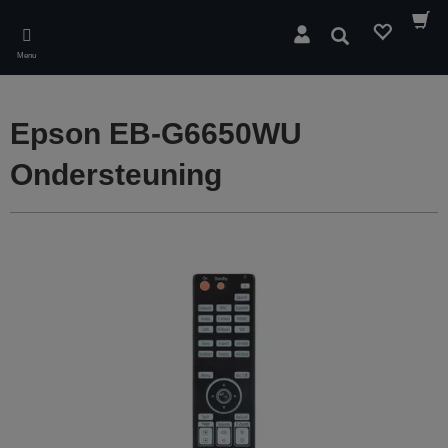
Skip
to
Zoeken
main
Menu
content
Epson EB-G6650WU
Ondersteuning