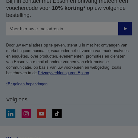
Blijf in contact met Epson en ontvang meteen een
vouchercode voor
10% korting*
op uw volgende
bestelling.
Verze
Door uw e-mailadres op te geven, stemt u in met het ontvangen van
marketingcommunicatie, waaronder het uitvoeren van marktanalyses
en enquêtes, over producten, evenementen, promoties en diensten
van Epson via e-mail of andere vormen van elektronische
communicatie, op basis van uw voorkeuren en webgedrag, zoals
beschreven in de
Privacyverklaring van Epson
.
*Er gelden beperkingen
Volg ons