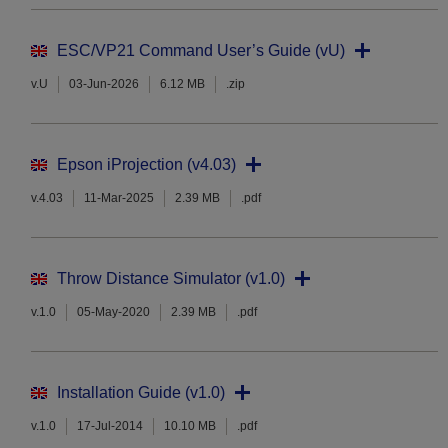
ESC/VP21 Command User’s Guide (vU)
v.U
03-Jun-2026
6.12 MB
.zip
Epson iProjection (v4.03)
v.4.03
11-Mar-2025
2.39 MB
.pdf
Throw Distance Simulator (v1.0)
v.1.0
05-May-2020
2.39 MB
.pdf
Installation Guide (v1.0)
v.1.0
17-Jul-2014
10.10 MB
.pdf