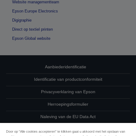
Website managementteam
Epson Europe Electronics
Digigraphie
Direct op textiel printen
Epson Global website
Aanbiederidentificatie
Identificatie van productconformiteit
Privacyverklaring van Epson
Herroepingsformulier
Naleving van de EU Data Act
Neem contact met ons op betreffende uw gegevens
Door op “Alle cookies accepteren” te klikken gaat u akkoord met het opslaan van