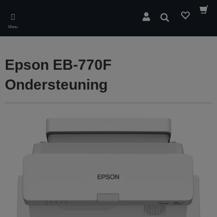
Skip
to
Zoeken
main
Menu
content
Epson EB-770F
Ondersteuning