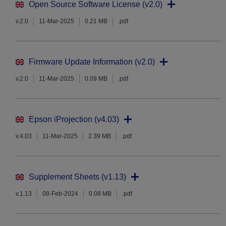
Open Source Software License (v2.0)
v.2.0
11-Mar-2025
0.21 MB
.pdf
Firmware Update Information (v2.0)
v.2.0
11-Mar-2025
0.09 MB
.pdf
Epson iProjection (v4.03)
v.4.03
11-Mar-2025
2.39 MB
.pdf
Supplement Sheets (v1.13)
v.1.13
08-Feb-2024
0.08 MB
.pdf