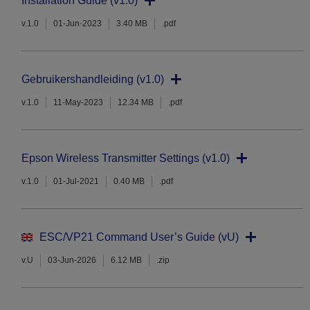
Installation Guide (v1.0)
v.1.0
01-Jun-2023
3.40 MB
.pdf
Gebruikershandleiding (v1.0)
v.1.0
11-May-2023
12.34 MB
.pdf
Epson Wireless Transmitter Settings (v1.0)
v.1.0
01-Jul-2021
0.40 MB
.pdf
ESC/VP21 Command User’s Guide (vU)
v.U
03-Jun-2026
6.12 MB
.zip