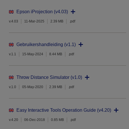
Epson iProjection (v4.03)
v.4.03
11-Mar-2025
2.39 MB
.pdf
Gebruikershandleiding (v1.1)
v.1.1
15-May-2024
8.44 MB
.pdf
Throw Distance Simulator (v1.0)
v.1.0
05-May-2020
2.39 MB
.pdf
Easy Interactive Tools Operation Guide (v4.20)
v.4.20
06-Dec-2018
0.85 MB
.pdf