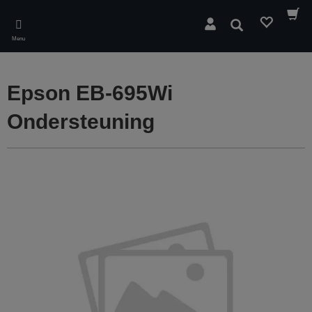
Skip
to
Zoeken
main
Menu
content
Epson EB-695Wi
Ondersteuning