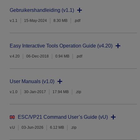
Gebruikershandleiding (v1.1)
v.1.1
15-May-2024
8.30 MB
.pdf
Easy Interactive Tools Operation Guide (v4.20)
v.4.20
06-Dec-2018
0.94 MB
.pdf
User Manuals (v1.0)
v.1.0
30-Jan-2017
17.94 MB
.zip
ESC/VP21 Command User’s Guide (vU)
v.U
03-Jun-2026
6.12 MB
.zip