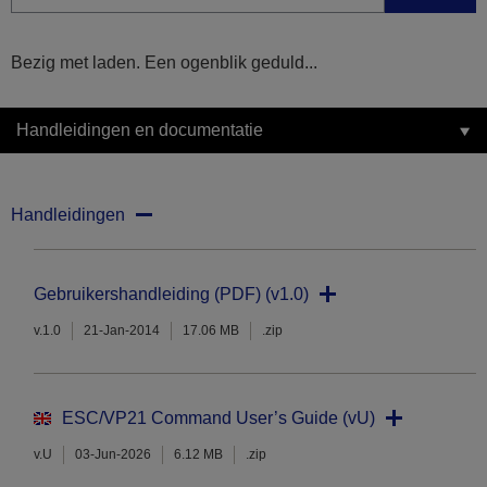
Bezig met laden. Een ogenblik geduld...
Handleidingen en documentatie
Handleidingen
Gebruikershandleiding (PDF) (v1.0)
v.1.0
21-Jan-2014
17.06 MB
.zip
ESC/VP21 Command User’s Guide (vU)
v.U
03-Jun-2026
6.12 MB
.zip