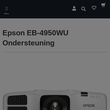
Skip
to
Zoeken
main
Menu
content
Epson EB-4950WU
Ondersteuning