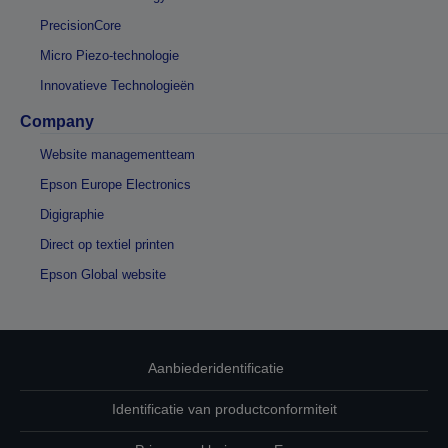
PrecisionCore
Micro Piezo-technologie
Innovatieve Technologieën
Company
Website managementteam
Epson Europe Electronics
Digigraphie
Direct op textiel printen
Epson Global website
Aanbiederidentificatie
Identificatie van productconformiteit