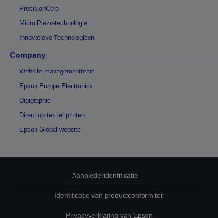
PrecisionCore
Micro Piezo-technologie
Innovatieve Technologieën
Company
Website managementteam
Epson Europe Electronics
Digigraphie
Direct op textiel printen
Epson Global website
Aanbiederidentificatie
Identificatie van productconformiteit
Privacyverklaring van Epson