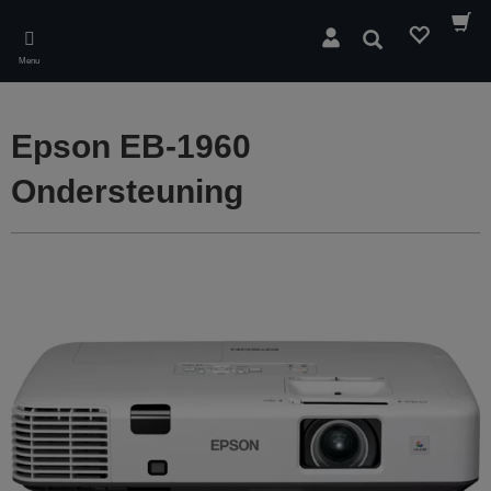
Skip
to
Zoeken
main
Menu
content
Epson EB-1960
Ondersteuning