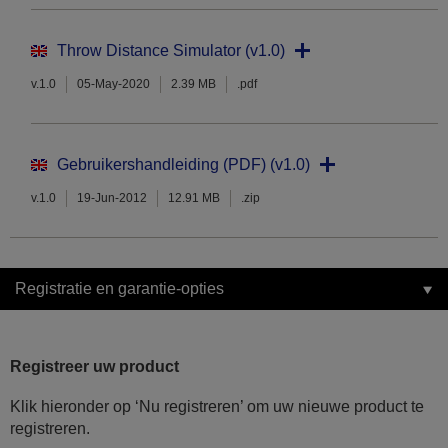
Throw Distance Simulator (v1.0)
v.1.0
05-May-2020
2.39 MB
.pdf
Gebruikershandleiding (PDF) (v1.0)
v.1.0
19-Jun-2012
12.91 MB
.zip
Registratie en garantie-opties
Registreer uw product
Klik hieronder op ‘Nu registreren’ om uw nieuwe product te
registreren.