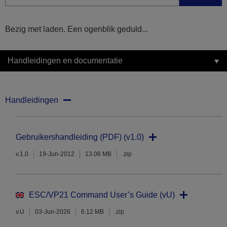
Bezig met laden. Een ogenblik geduld...
Handleidingen en documentatie
Handleidingen
Gebruikershandleiding (PDF) (v1.0)
v.1.0
19-Jun-2012
13.06 MB
.zip
ESC/VP21 Command User’s Guide (vU)
v.U
03-Jun-2026
6.12 MB
.zip