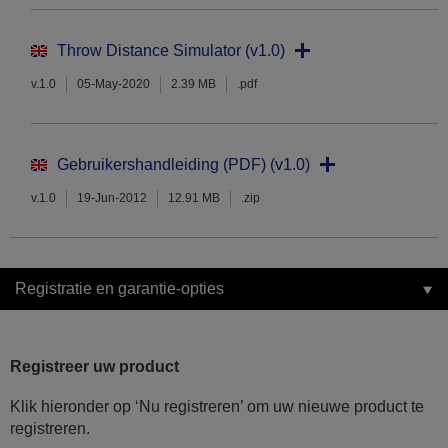
Throw Distance Simulator (v1.0)
v.1.0
05-May-2020
2.39 MB
.pdf
Gebruikershandleiding (PDF) (v1.0)
v.1.0
19-Jun-2012
12.91 MB
.zip
Registratie en garantie-opties
Registreer uw product
Klik hieronder op ‘Nu registreren’ om uw nieuwe product te
registreren.