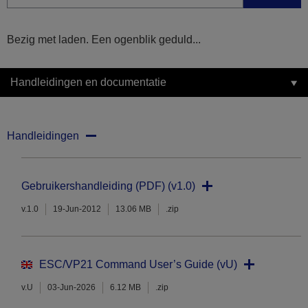
Bezig met laden. Een ogenblik geduld...
Handleidingen en documentatie
Handleidingen
Gebruikershandleiding (PDF) (v1.0)
v.1.0
19-Jun-2012
13.06 MB
.zip
ESC/VP21 Command User’s Guide (vU)
v.U
03-Jun-2026
6.12 MB
.zip