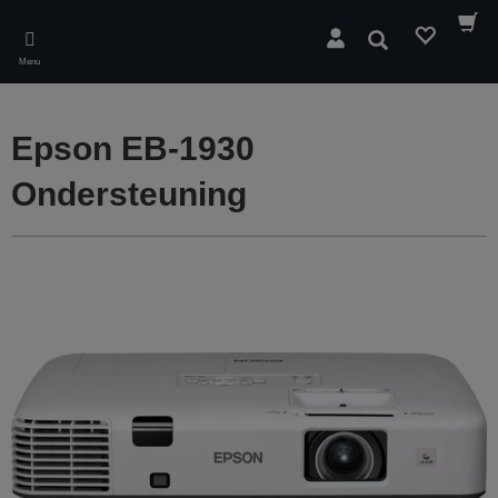
Skip
to
Zoeken
main
Menu
content
Epson EB-1930
Ondersteuning