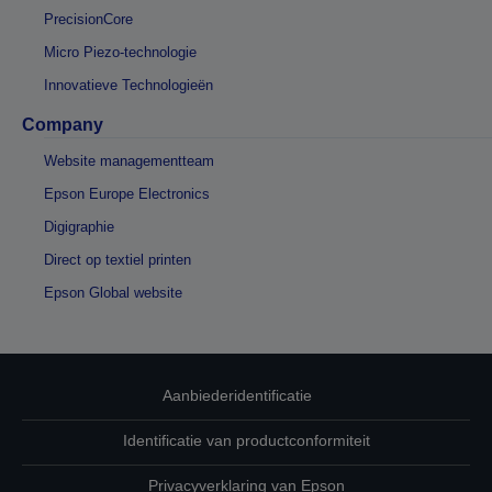
PrecisionCore
Micro Piezo-technologie
Innovatieve Technologieën
Company
Website managementteam
Epson Europe Electronics
Digigraphie
Direct op textiel printen
Epson Global website
Aanbiederidentificatie
Identificatie van productconformiteit
Privacyverklaring van Epson