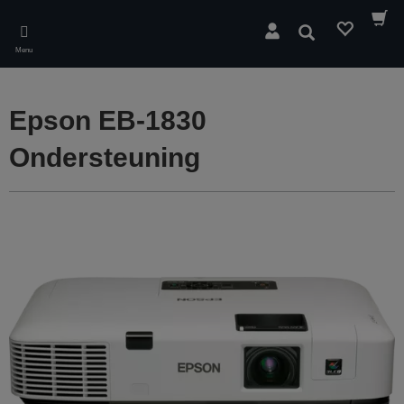
Skip
to
Zoeken
main
Menu
content
Epson EB-1830
Ondersteuning