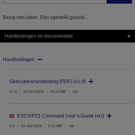
Bezig met laden. Een ogenblik geduld...
Handleidingen en documentatie
Handleidingen
Gebruikershandleiding (PDF) (v1.0)
v.1.0
13-Oct-2009
18.14 MB
.zip
ESC/VP21 Command User’s Guide (vU)
v.U
03-Jun-2026
6.12 MB
.zip