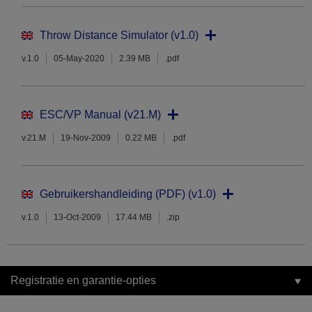
Throw Distance Simulator (v1.0)
v.1.0
05-May-2020
2.39 MB
.pdf
ESC/VP Manual (v21.M)
v.21.M
19-Nov-2009
0.22 MB
.pdf
Gebruikershandleiding (PDF) (v1.0)
v.1.0
13-Oct-2009
17.44 MB
.zip
Registratie en garantie-opties