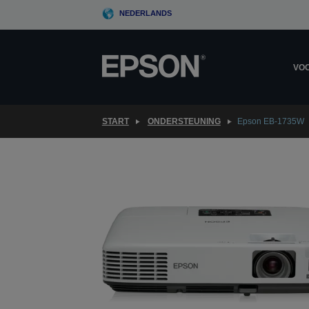
Skip
NEDERLANDS
to
main
content
VOO
START
ONDERSTEUNING
Epson EB-1735W