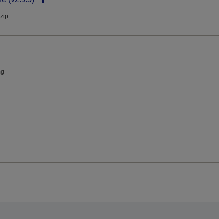
.zip
mg