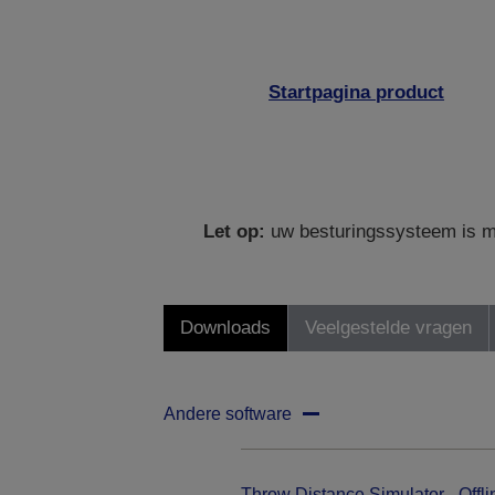
Startpagina product
Let op:
uw besturingssysteem is mo
Downloads
Veelgestelde vragen
Andere software
Throw Distance Simulator - Offli