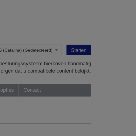
Starten
w besturingssysteem hierboven handmatig
zorgen dat u compatibele content bekijkt.
-opties
Contact