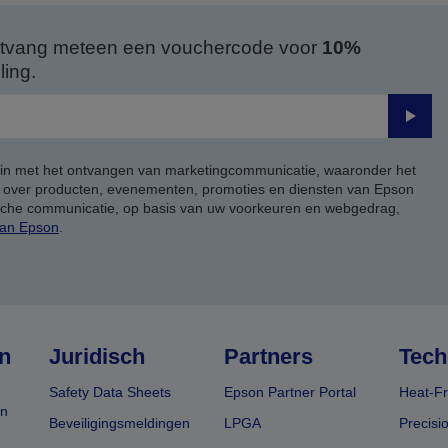
 ontvang meteen een vouchercode voor
10%
ing.
Verze
 in met het ontvangen van marketingcommunicatie, waaronder het
, over producten, evenementen, promoties en diensten van Epson
ische communicatie, op basis van uw voorkeuren en webgedrag,
van Epson
.
n
Juridisch
Partners
Tech
Safety Data Sheets
Epson Partner Portal
Heat-Fr
en
Beveiligingsmeldingen
LPGA
Precisi