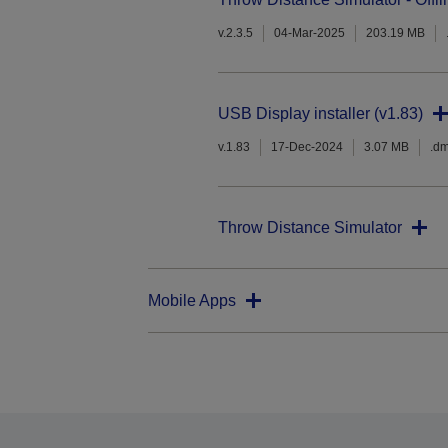
v.2.3.5
04-Mar-2025
203.19 MB
USB Display installer (v1.83)
v.1.83
17-Dec-2024
3.07 MB
.d
Throw Distance Simulator
Mobile Apps