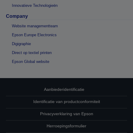
Innovatieve Technologieën
Company
Website managementteam
Epson Europe Electronics
Digigraphie
Direct op textiel printen
Epson Global website
Aanbiederidentificatie
Identificatie van productconformiteit
Privacyverklaring van Epson
Herroepingsformulier