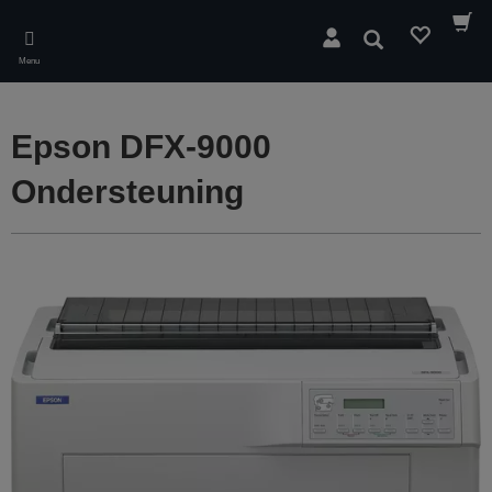
Skip
to
Zoeken
main
Menu
content
Epson DFX-9000
Ondersteuning