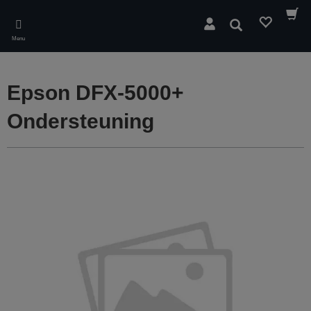
Skip
to
Zoeken
main
Menu
content
Epson DFX-5000+
Ondersteuning