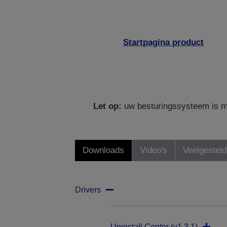
Startpagina product
Let op:
uw besturingssysteem is mo
Downloads
Video's
Veelgestel
Drivers
Uninstall Center (v1.3.1)