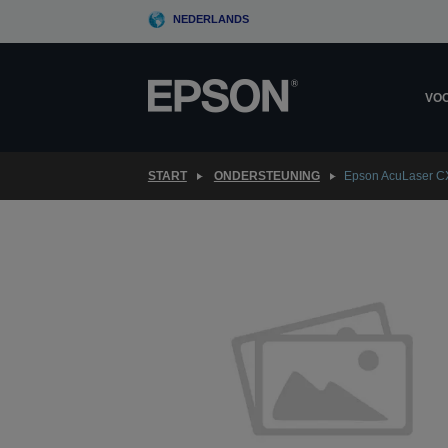
Skip
NEDERLANDS
to
main
content
VOO
START
ONDERSTEUNING
Epson AcuLaser 