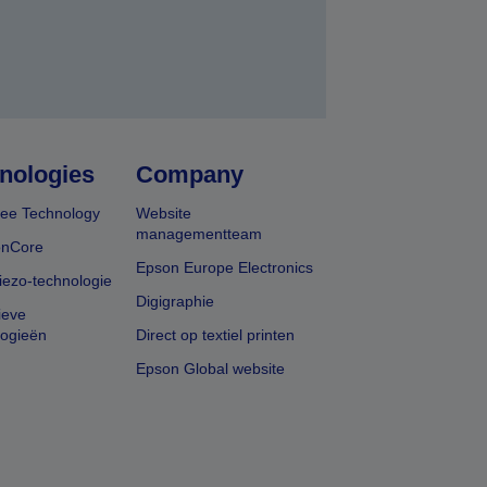
nologies
Company
ee Technology
Website
managementteam
onCore
Epson Europe Electronics
iezo-technologie
Digigraphie
ieve
logieën
Direct op textiel printen
Epson Global website