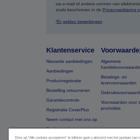
via e-mail of andere vormen van elektron
zoals beschreven in de
Privacyverklaring 
*Er gelden beperkingen
Klantenservice
Voorwaarde
Nieuwste aanbiedingen
Algemene
handelsvoorwaard
Aanbiedingen
Betalings- en
Productregistratie
levervoorwaarden
Bestelling retourneren
Gebruiksvoorwaard
Garantiecontrole
Voorwaarden voor o
promoties
Registratie CoverPlus
Neem contact met ons op
Dealer zoeken
Door op “Alle cookies accepteren” te klikken gaat u akkoord met het opslaan van 