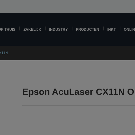
R THUIS
ZAKELIJK
INDUSTRY
PRODUCTEN
INKT
ONLI
CX11N
Epson AcuLaser CX11N O