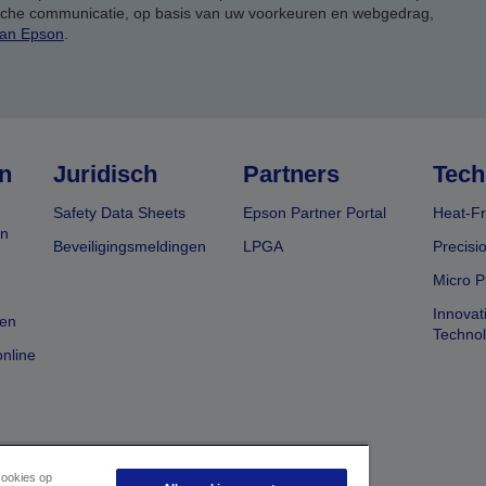
ische communicatie, op basis van uw voorkeuren en webgedrag,
van Epson
.
n
Juridisch
Partners
Tech
Safety Data Sheets
Epson Partner Portal
Heat-Fr
en
Beveiligingsmeldingen
LPGA
Precisi
Micro P
Innovat
en
Techno
nline
cookies op