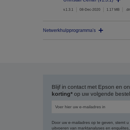
v.1.3.1
08-Dec-2020
1.17 MB
.d
Netwerkhulpprogramma's
Blijf in contact met Epson en
korting*
op uw volgende bestell
Door uw e-mailadres op te geven, stemt u
uitvoeren van marktanalyses en enquêtes