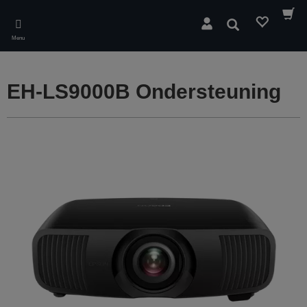
Skip
to
Zoeken
main
Menu
content
EH-LS9000B Ondersteuning