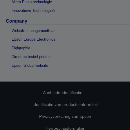
Micro Piezo-technologie
Innovatieve Technologieën
Company
Website managementteam
Epson Europe Electronics
Digigraphie
Direct op textiel printen
Epson Global website
Aanbiederidentificatie
Identificatie van productconformiteit
Privacyverklaring van Epson
Herroepingsformulier