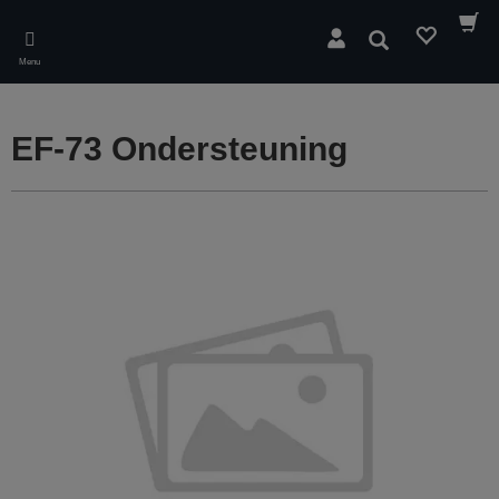
Skip
to
Zoeken
main
Menu
content
EF-73 Ondersteuning