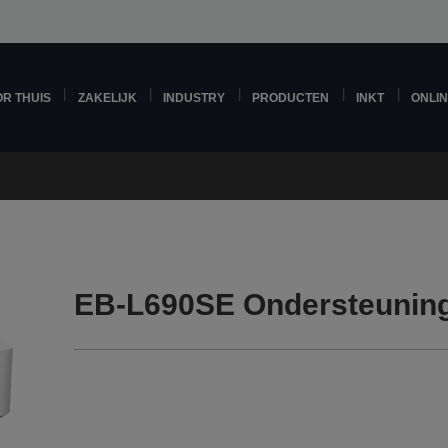
R THUIS
ZAKELIJK
INDUSTRY
PRODUCTEN
INKT
ONLI
EB-L690SE Ondersteunin