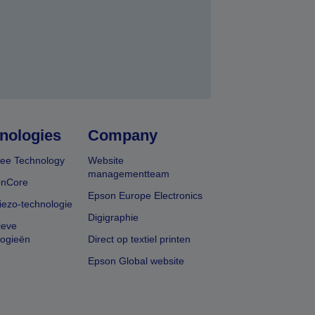
nologies
Company
ee Technology
Website
managementteam
onCore
Epson Europe Electronics
iezo-technologie
Digigraphie
ieve
logieën
Direct op textiel printen
Epson Global website