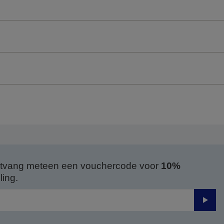
 ontvang meteen een vouchercode voor
10%
ing.
Verze