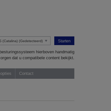
Starten
w besturingssysteem hierboven handmatig
zorgen dat u compatibele content bekijkt.
-opties
Contact