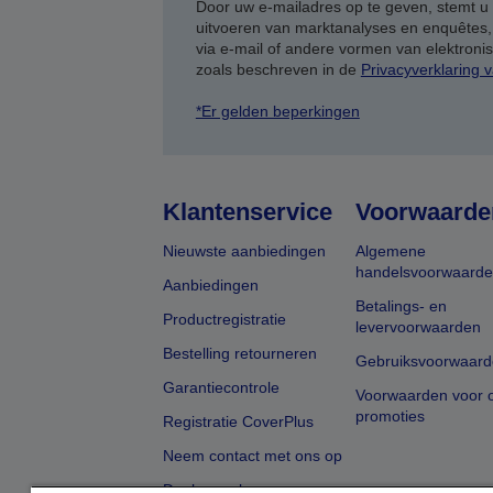
Door uw e-mailadres op te geven, stemt u
uitvoeren van marktanalyses en enquêtes
via e-mail of andere vormen van elektron
zoals beschreven in de
Privacyverklaring 
*Er gelden beperkingen
Klantenservice
Voorwaarde
Nieuwste aanbiedingen
Algemene
handelsvoorwaard
Aanbiedingen
Betalings- en
Productregistratie
levervoorwaarden
Bestelling retourneren
Gebruiksvoorwaard
Garantiecontrole
Voorwaarden voor o
promoties
Registratie CoverPlus
Neem contact met ons op
Dealer zoeken