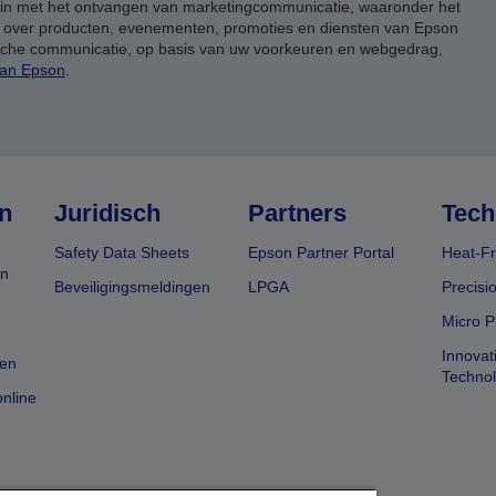
 in met het ontvangen van marketingcommunicatie, waaronder het
, over producten, evenementen, promoties en diensten van Epson
ische communicatie, op basis van uw voorkeuren en webgedrag,
van Epson
.
n
Juridisch
Partners
Tech
Safety Data Sheets
Epson Partner Portal
Heat-Fr
en
Beveiligingsmeldingen
LPGA
Precisi
Micro P
Innovat
en
Techno
nline