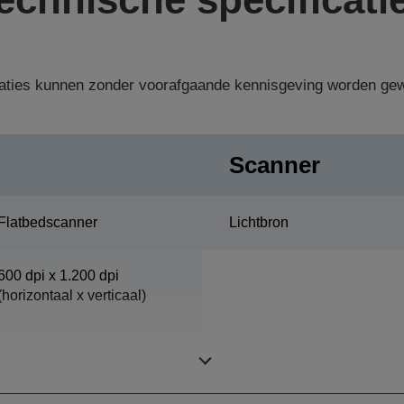
aties kunnen zonder voorafgaande kennisgeving worden gew
Scanner
Flatbedscanner
Lichtbron
600 dpi x 1.200 dpi
(horizontaal x verticaal)
297 mm x 432 mm
(horizontaal x verticaal)