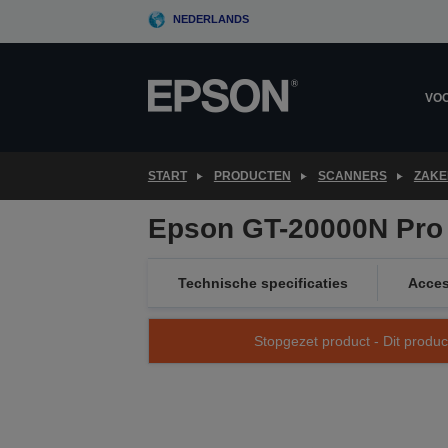
Skip
NEDERLANDS
to
main
content
VOO
START
PRODUCTEN
SCANNERS
ZAKE
Epson GT-20000N Pro
Technische specificaties
Acces
Stopgezet product - Dit produc