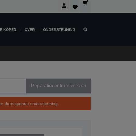
NE KOPEN
OVER
ONDERSTEUNING
Reparatiecentrum zoeken
over doorlopende ondersteuning.