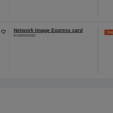
Network Image Express card
Sto
B12B808392BZ