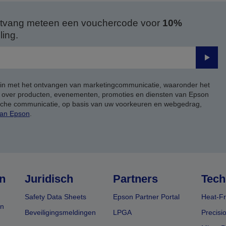
 ontvang meteen een vouchercode voor
10%
ing.
Verze
 in met het ontvangen van marketingcommunicatie, waaronder het
, over producten, evenementen, promoties en diensten van Epson
ische communicatie, op basis van uw voorkeuren en webgedrag,
van Epson
.
n
Juridisch
Partners
Tech
Safety Data Sheets
Epson Partner Portal
Heat-Fr
en
Beveiligingsmeldingen
LPGA
Precisi