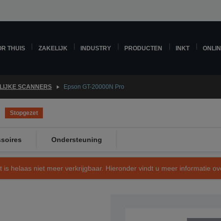
R THUIS
ZAKELIJK
INDUSTRY
PRODUCTEN
INKT
ONLI
LIJKE SCANNERS
Epson GT-20000N Pro
Stopgezet
soires
Ondersteuning
t is helaas niet meer verkrijgbaar. Hieronder vindt u meer informatie 
SKU: B11B195021NP