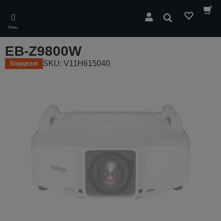
Skip
to
Zoeken
main
Menu
content
EB-Z9800W
SKU: V11H615040
Stopgezet