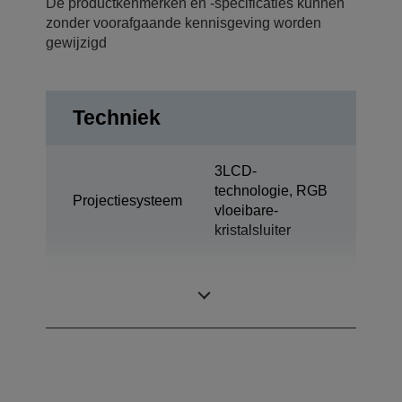
De productkenmerken en -specificaties kunnen
zonder voorafgaande kennisgeving worden
gewijzigd
Techniek
3LCD-
technologie, RGB
Projectiesysteem
vloeibare-
kristalsluiter
1,03 inch met C2
LCD-paneel
Fine