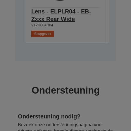
Lens - ELPLR04 - EB-
Lens -
Zxxx Rear Wide
Zxxx 
V12H004R04
V12H004W
Stopgezet
Stopgeze
Ondersteuning
Ondersteuning nodig?
Bezoek onze ondersteuningspagina voor