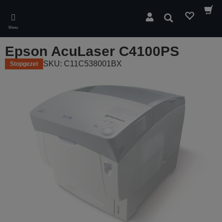
Skip
to
Zoeken
main
Menu
content
Epson AcuLaser C4100PS
SKU: C11C538001BX
Stopgezet