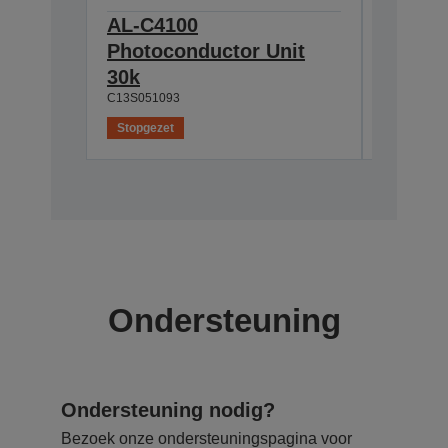
AL-C4100
AL-C41
Photoconductor Unit
Cartri
C13S0501
30k
C13S051093
Stopgezet
Stopgeze
Ondersteuning
Ondersteuning nodig?
Bezoek onze ondersteuningspagina voor