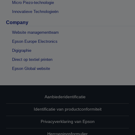
Micro Piezo-technologie
Innovatieve Technologieën
Company
Website managementteam
Epson Europe Electronics
Digigraphie
Direct op textiel printen
Epson Global website
Aanbiederidentificatie
Identificatie van productconformiteit
Privacyverklaring van Epson
Herroepingsformulier