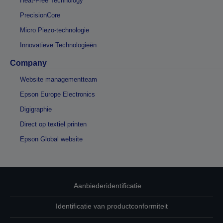
Heat-Free Technology
PrecisionCore
Micro Piezo-technologie
Innovatieve Technologieën
Company
Website managementteam
Epson Europe Electronics
Digigraphie
Direct op textiel printen
Epson Global website
Aanbiederidentificatie
Identificatie van productconformiteit