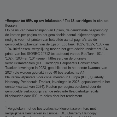
1
Bespaar tot 95% op uw inktkosten / Tot 63 cartridges in één set
flessen
Op basis van berekeningen van Epson, de gemiddelde besparing op
de kosten per pagina en het gemiddelde aantal inkjetcartridges dat
nodig is voor het printen van hetzelfde aantal pagina’s als de
gemiddelde opbrengst van de Epson EcoTank ‘101’-, ‘102’-, ‘103’- en
‘104’-inktflessen. Vergelijking tussen het gemiddelde rendement (A4-
prints van het ISO/IEC 24712-testpatroon) van de EcoTank ‘101’-,
‘102’-, ‘103’- en ‘104’-serie inktflessen, en de originele
verbruiksmaterialen (IDC, Hardcopy Peripherals Consumables
Tracker, leveringen in 2023, gepubliceerd in het eerste kwartaal van
2024) die worden gebruikt in de 40 bestverkochte A4-
kleureninkjetprinters voor consumenten in Europa (IDC, Quarterly
Hardcopy Peripherals Tracker, leveringen in 2023, gepubliceerd in het
eerste kwartaal van 2024). Kosten per pagina berekend door de
gemiddelde verkoopprijs van de relevante fles/cartridge, zoals
bijgehouden door IDC, te delen door het rendement.
.
2
Vergeleken met de bestverkochte kleurenlaserprinters met
vergelijkbare kenmerken in Europa (IDC, Quarterly Hardcopy