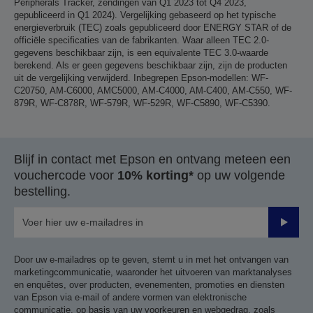
Peripherals Tracker, zendingen van Q1 2023 tot Q4 2023,
gepubliceerd in Q1 2024). Vergelijking gebaseerd op het typische
energieverbruik (TEC) zoals gepubliceerd door ENERGY STAR of de
officiële specificaties van de fabrikanten. Waar alleen TEC 2.0-
gegevens beschikbaar zijn, is een equivalente TEC 3.0-waarde
berekend. Als er geen gegevens beschikbaar zijn, zijn de producten
uit de vergelijking verwijderd. Inbegrepen Epson-modellen: WF-
C20750, AM-C6000, AMC5000, AM-C4000, AM-C400, AM-C550, WF-
879R, WF-C878R, WF-579R, WF-529R, WF-C5890, WF-C5390.
Blijf in contact met Epson en ontvang meteen een
vouchercode voor
10% korting*
op uw volgende
bestelling.
Verze
Door uw e-mailadres op te geven, stemt u in met het ontvangen van
marketingcommunicatie, waaronder het uitvoeren van marktanalyses
en enquêtes, over producten, evenementen, promoties en diensten
van Epson via e-mail of andere vormen van elektronische
communicatie, op basis van uw voorkeuren en webgedrag, zoals