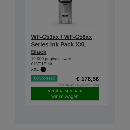
WF-C53xx / WF-C58xx
WF-C5
Series Ink Pack XXL
Series
Black
5.000 pag
C13T11D2
10.000 pagina’s zwart
XL
C13T11E140
XXL
€ 176,56
Op voorraad
Op voorr
incl. btw (€ 145,92 excl. btw)
Verplaatsen naar
V
winkelwagen