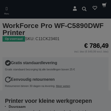
Skip
to
Zoeken
main
Menu
content
WorkForce Pro WF-C5890DWF
Printer
SKU: C11CK23401
Op voorraad
€ 786,49
incl. btw (€ 649,99 excl. btw)
Gratis standaardlevering
Gratis standaard bezorging bij alle bestellingen boven 25 €
Eenvoudig retourneren
Retourneren binnen 30 dagen na levering.
Meer weten
Printer voor kleine werkgroepen
Duurzaam