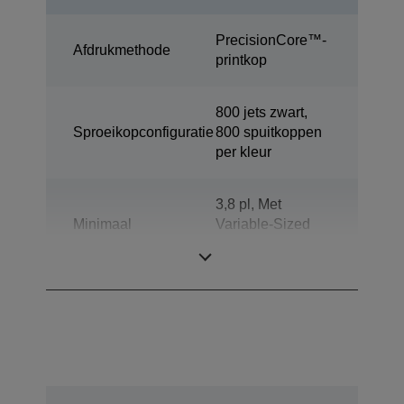
PrecisionCore™-
Afdrukmethode
printkop
800 jets zwart,
Sproeikopconfiguratie
800 spuitkoppen
per kleur
3,8 pl, Met
Minimaal
Variable-Sized
druppelformaat
Droplet-
technologie