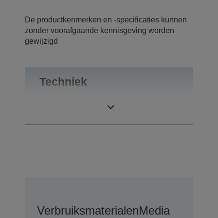
De productkenmerken en -specificaties kunnen
zonder voorafgaande kennisgeving worden
gewijzigd
Techniek
Printresolutie
5.760 x 720 dpi
Verbruiksmaterialen
Media