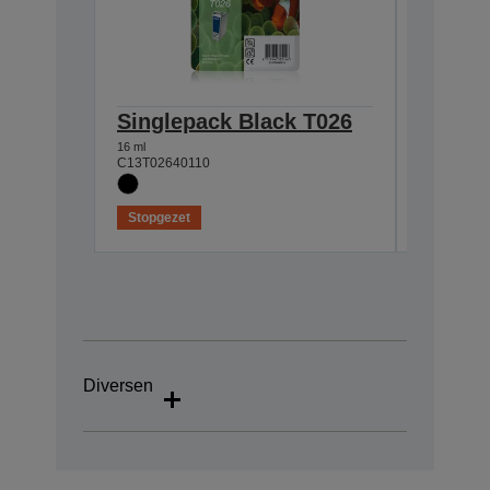
Singlepack Black T026
Single
16 ml
46 ml
C13T02640110
C13T02740
Stopgezet
Stopgeze
Diversen