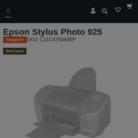
Skip
to
Zoeken
main
Menu
content
Epson Stylus Photo 925
SKU: C11C475044BP
Stopgezet
Bekroond