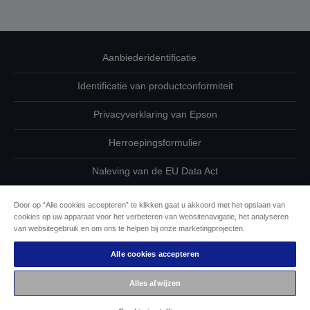
Aanbiederidentificatie
Identificatie van productconformiteit
Privacyverklaring van Epson
Herroepingsformulier
Naleving van de EU Data Act
Neem contact met ons op betreffende uw gegevens
Door op “Alle cookies accepteren” te klikken gaat u akkoord met het opslaan van
cookies op uw apparaat voor het verbeteren van websitenavigatie, het analyseren
Cookie-informatie
van websitegebruik en om ons te helpen bij onze marketingprojecten.
Alle cookies accepteren
De toewijding van Epson aan toegankelijkheid
Alles afwijzen
Auteursrecht © 2026 Seiko Epson