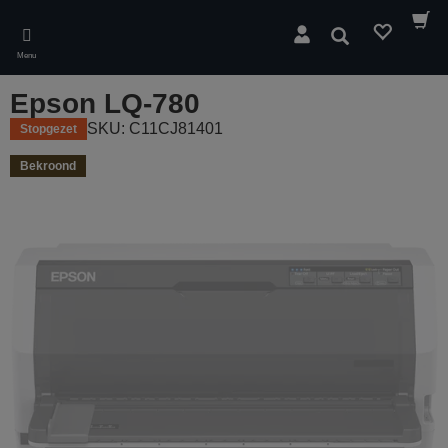
Skip
to
Zoeken
main
Menu
content
Epson LQ-780
SKU: C11CJ81401
Stopgezet
Bekroond