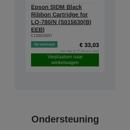
Epson SIDM Black
Ribbon Cartridge for
LQ-780/N (S015630(B)
EEB)
C13S015657
€ 33,03
Op voorraad
incl. btw (€ 27,30 excl. btw)
Verplaatsen naar
winkelwagen
Ondersteuning