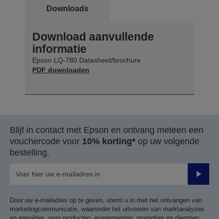
Downloads
Download aanvullende
informatie
Epson LQ-780 Datasheet/brochure
PDF downloaden
Blijf in contact met Epson en ontvang meteen een
vouchercode voor
10% korting*
op uw volgende
bestelling.
Verze
Door uw e-mailadres op te geven, stemt u in met het ontvangen van
marketingcommunicatie, waaronder het uitvoeren van marktanalyses
en enquêtes, over producten, evenementen, promoties en diensten