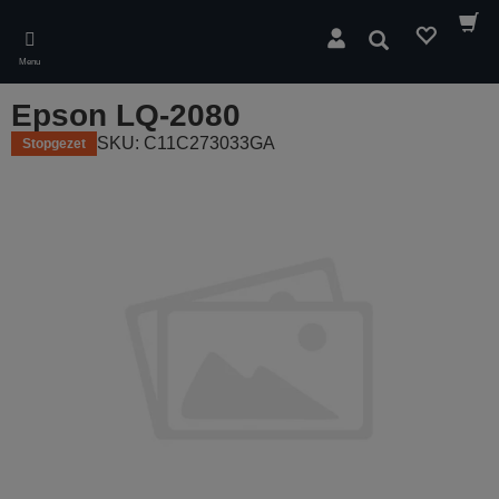
Skip
to
Zoeken
main
Menu
content
Epson LQ-2080
SKU: C11C273033GA
Stopgezet