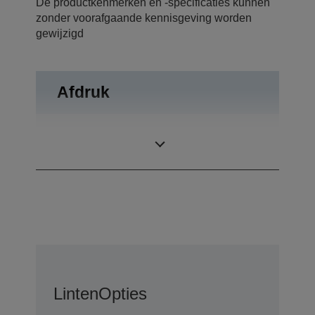
De productkenmerken en -specificaties kunnen
zonder voorafgaande kennisgeving worden
gewijzigd
Afdruk
5 plus één
Doorslagen
origineel
Linten
Opties