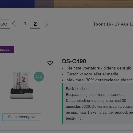
2
1
ave
Toont 16 - 17 van 1
Ga
Ga
naar
naar
vorige
de
pagina
volgende
espaar
pagina
DS-C490
Kleinste voetafdruk tijdens gebruik
Geschikt voor allerlei media
Maximaal 30% gerecycleerd plastic
Back to school
Bespaar op geselecteerde scanners.
De aanbieding is geldig tot en met 30
augustus 2026. De korting is van toepass
op maximaal 1 exemplaar per product, pe
Snelle weergave
bestelling.