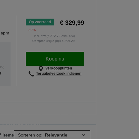
€ 329,99
Op voorraad
-17%
0 apm
incl. btw (€ 272,72 excl. btw)
Oorspronkelijke prijs
€ 399,29
Koop nu
ing
Verkooppunten
r
Terugbelverzoek indienen
To School
ank-inktflessen, afzonderlijke inkten,
s geldig tot en met 30 augustus 2026.
E AANBIEDINGEN
7 items
Sorteren op: