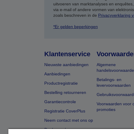
uitvoeren van marktanalyses en enquêtes
via e-mail of andere vormen van elektron
zoals beschreven in de
Privacyverklaring 
*Er gelden beperkingen
Klantenservice
Voorwaarde
Nieuwste aanbiedingen
Algemene
handelsvoorwaard
Aanbiedingen
Betalings- en
Productregistratie
levervoorwaarden
Bestelling retourneren
Gebruiksvoorwaard
Garantiecontrole
Voorwaarden voor o
promoties
Registratie CoverPlus
Neem contact met ons op
Dealer zoeken