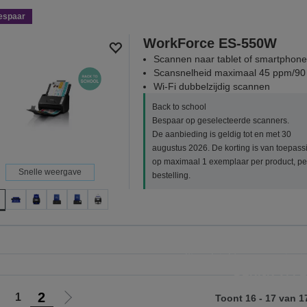
espaar
WorkForce ES-550W
Scannen naar tablet of smartphone
Scansnelheid maximaal 45 ppm/9
Wi-Fi dubbelzijdig scannen
Back to school
Bespaar op geselecteerde scanners.
De aanbieding is geldig tot en met 30
augustus 2026. De korting is van toepass
op maximaal 1 exemplaar per product, pe
Snelle weergave
bestelling.
Back 
Bespaar op geselecteerde EcoT
multipack inkten en papier i
BEKIJK ALL
2
1
Toont 16 - 17 van 1
Ga
Ga