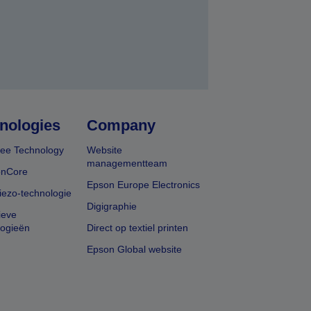
nologies
Company
ee Technology
Website
managementteam
onCore
Epson Europe Electronics
iezo-technologie
Digigraphie
ieve
logieën
Direct op textiel printen
Epson Global website