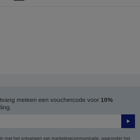
aar
naar
orige
de
agina
volgende
pagina
 ontvang meteen een vouchercode voor
10%
ing.
Verze
 in met het ontvangen van marketingcommunicatie, waaronder het