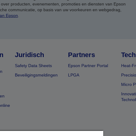
, over producten, evenementen, promoties en diensten van Epson
ische communicatie, op basis van uw voorkeuren en webgedrag,
van Epson
.
n
Juridisch
Partners
Tech
Safety Data Sheets
Epson Partner Portal
Heat-Fr
en
Beveiligingsmeldingen
LPGA
Precisi
Micro P
Innovat
en
Techno
nline