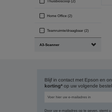
Thuisbioscoop (2)
n
v
Home Office (2)
p
Teamruimte/draagbaar (2)
A3-Scanner
Blijf in contact met Epson en
korting*
op uw volgende bestell
Door uw e-mailadres op te geven, stemt u