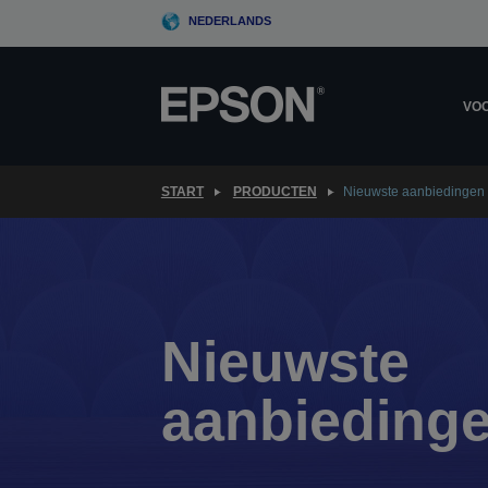
Skip
NEDERLANDS
to
main
content
VOO
START
PRODUCTEN
Nieuwste aanbiedingen
Nieuwste
aanbieding