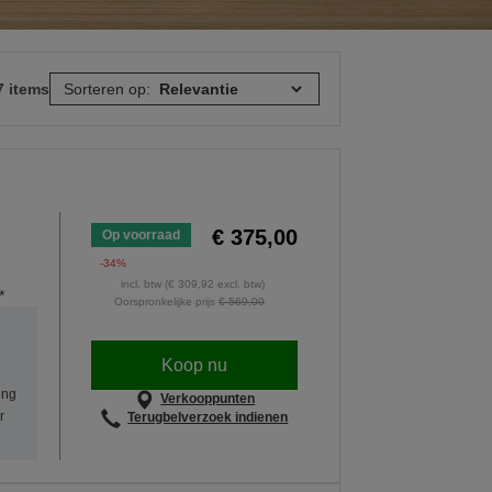
7 items
Sorteren op:
€ 375,00
Op voorraad
-34%
incl. btw (€ 309,92 excl. btw)
*
Oorspronkelijke prijs
€ 569,00
Koop nu
ing
Verkooppunten
r
Terugbelverzoek indienen