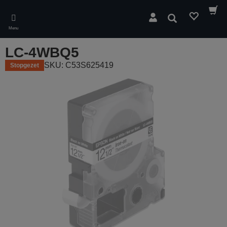
Skip
to
Zoeken
main
Menu
content
LC-4WBQ5
SKU: C53S625419
Stopgezet