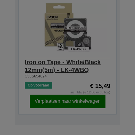
Iron on Tape - White/Black
12mm(5m) - LK-4WBQ
C53S654024
€ 15,49
Op voorraad
incl. btw (€ 12,80 excl. btw)
Verplaatsen naar winkelwagen