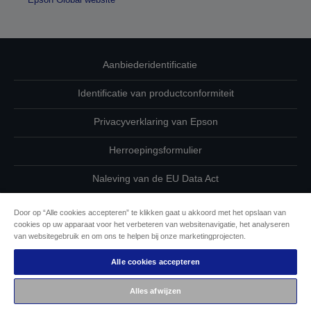
Aanbiederidentificatie
Identificatie van productconformiteit
Privacyverklaring van Epson
Herroepingsformulier
Naleving van de EU Data Act
Neem contact met ons op betreffende uw gegevens
Door op “Alle cookies accepteren” te klikken gaat u akkoord met het opslaan van
cookies op uw apparaat voor het verbeteren van websitenavigatie, het analyseren
Cookie-informatie
van websitegebruik en om ons te helpen bij onze marketingprojecten.
Alle cookies accepteren
De toewijding van Epson aan toegankelijkheid
Alles afwijzen
Auteursrecht © 2026 Seiko Epson