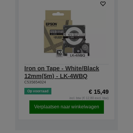
Iron on Tape - White/Black
12mm(5m) - LK-4WBQ
C53S654024
€ 15,49
Op voorraad
incl. btw (€ 12,80 excl. btw)
Verplaatsen naar winkelwagen