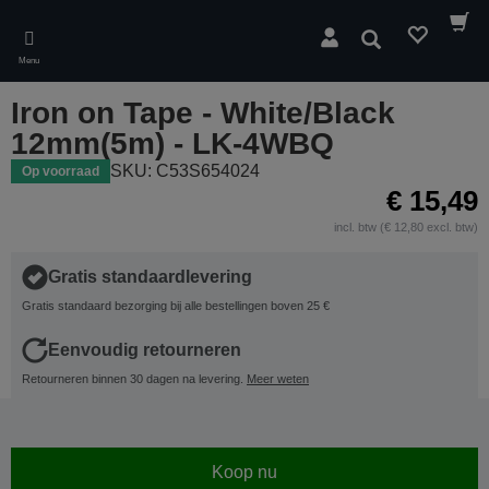
Skip
to
Zoeken
main
Menu
content
Iron on Tape - White/Black
12mm(5m) - LK-4WBQ
SKU: C53S654024
Op voorraad
€ 15,49
incl. btw (€ 12,80 excl. btw)
Gratis standaardlevering
Gratis standaard bezorging bij alle bestellingen boven 25 €
Eenvoudig retourneren
Retourneren binnen 30 dagen na levering.
Meer weten
Koop nu