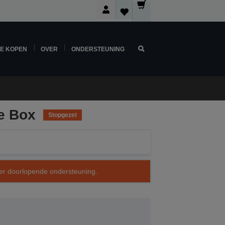
NE KOPEN
OVER
ONDERSTEUNING
te Box
Stopgezet
over doorlopende ondersteuning.