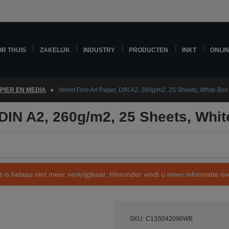
R THUIS
ZAKELIJK
INDUSTRY
PRODUCTEN
INKT
ONLI
PIER EN MEDIA
Velvet Fine Art Paper, DIN A2, 260g/m2, 25 Sheets, White Box
, DIN A2, 260g/m2, 25 Sheets, Whi
t is helaas niet meer verkrijgbaar. Hieronder vindt u meer informatie 
SKU: C13S042096WB