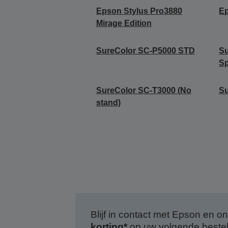
Epson Stylus Pro3880
Ep
Mirage Edition
SureColor SC-P5000 STD
S
Sp
SureColor SC-T3000 (No
S
stand)
Blijf in contact met Epson en
korting*
op uw volgende bestell