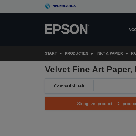
Skip
NEDERLANDS
to
main
content
VOO
START
PRODUCTEN
INKT & PAPIER
PA
Velvet Fine Art Paper
Compatibiliteit
Stopgezet product - Dit produc