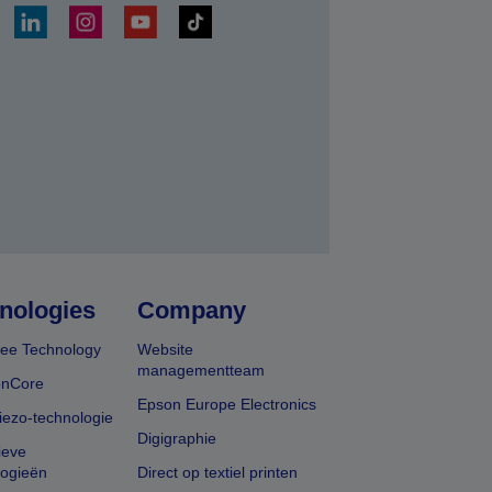
nden
nologies
Company
ee Technology
Website
managementteam
onCore
Epson Europe Electronics
iezo-technologie
Digigraphie
ieve
logieën
Direct op textiel printen