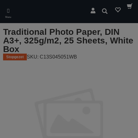
Skip
to
Zoeken
main
Menu
content
Traditional Photo Paper, DIN
A3+, 325g/m2, 25 Sheets, White
Box
SKU: C13S045051WB
Stopgezet