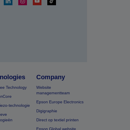
nden
nologies
Company
ee Technology
Website
managementteam
onCore
Epson Europe Electronics
iezo-technologie
Digigraphie
ieve
logieën
Direct op textiel printen
Epson Global website