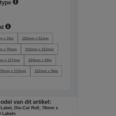
rtype
at
m x 33m
102mm x 51mm
m x 76mm
102mm x 152mm
m x 127mm
203mm x 58m
05mm x 210mm
102mm x 58m
del van dit artikel:
 Label, Die-Cut Roll, 76mm x
 Labels