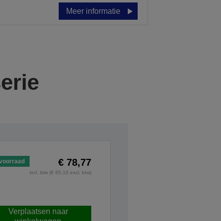
Meer informatie
erie
€ 78,77
voorraad
incl. btw (€ 65,10 excl. btw)
Verplaatsen naar