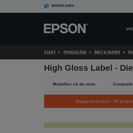
Skip
NEDERLANDS
to
main
content
VOO
START
PRODUCTEN
INKT & PAPIER
PA
High Gloss Label - Di
Modellen uit de serie
Compatibil
Stopgezet product - Dit produc