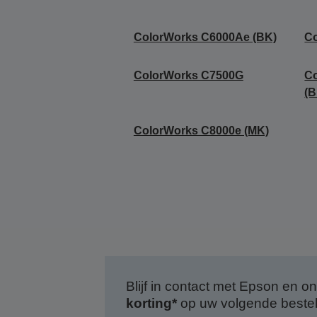
ColorWorks C6000Ae (BK)
C
ColorWorks C7500G
C
(B
ColorWorks C8000e (MK)
Blijf in contact met Epson en
korting*
op uw volgende bestell