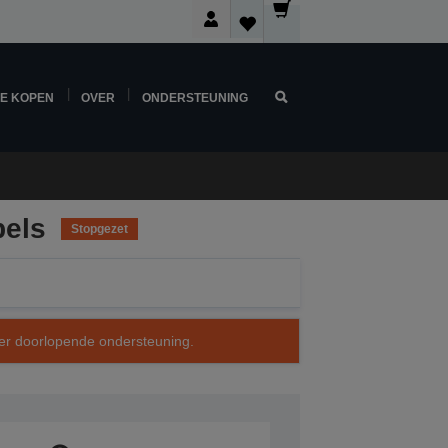
NE KOPEN
OVER
ONDERSTEUNING
bels
Stopgezet
over doorlopende ondersteuning.