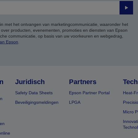
Verze
 in met het ontvangen van marketingcommunicatie, waaronder het
, over producten, evenementen, promoties en diensten van Epson
ische communicatie, op basis van uw voorkeuren en webgedrag,
van Epson
.
n
Juridisch
Partners
Tech
Safety Data Sheets
Epson Partner Portal
Heat-Fr
en
Beveiligingsmeldingen
LPGA
Precisi
Micro P
Innovat
en
Techno
nline