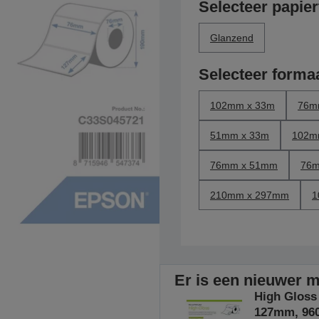
Selecteer papie
Glanzend
Selecteer forma
102mm x 33m
76m
51mm x 33m
102m
76mm x 51mm
76m
210mm x 297mm
1
Er is een nieuwer mo
High Gloss
127mm, 960