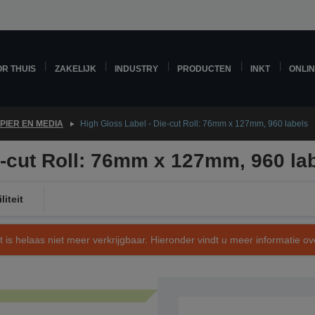
R THUIS
ZAKELIJK
INDUSTRY
PRODUCTEN
INKT
ONLI
PIER EN MEDIA
High Gloss Label - Die-cut Roll: 76mm x 127mm, 960 labels
e-cut Roll: 76mm x 127mm, 960 la
iteit
t is helaas niet meer verkrijgbaar. Hieronder vindt u meer informatie 
SKU: C33S045721