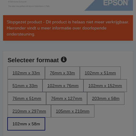
Stopgezet product - Dit product is helaas niet meer verkrijgbaar.
Hieronder vindt u meer informatie over doorlopende
ondersteuning.
Selecteer formaat
102mm x 33m
76mm x 33m
102mm x 51mm
51mm x 33m
102mm x 76mm
102mm x 152mm
76mm x 51mm
76mm x 127mm
203mm x 58m
210mm x 297mm
105mm x 210mm
102mm x 58m