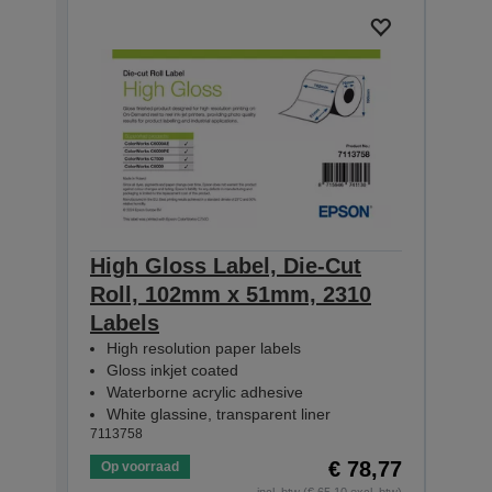
High Gloss Label, Die-Cut
High
Roll, 102mm x 51mm, 2310
Rol
Labels
Lab
High resolution paper labels
Hig
Gloss inkjet coated
Glo
Waterborne acrylic adhesive
Wat
White glassine, transparent liner
Whit
7113758
71137
€ 78,77
Op voorraad
Op v
incl. btw (€ 65,10 excl. btw)