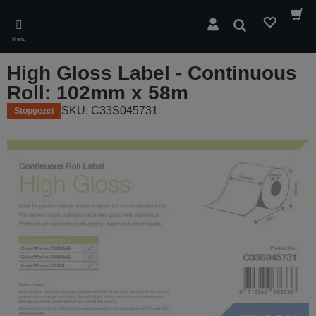
Skip
to
Zoeken
main
Menu
content
High Gloss Label - Continuous
Roll: 102mm x 58m
SKU: C33S045731
Stopgezet