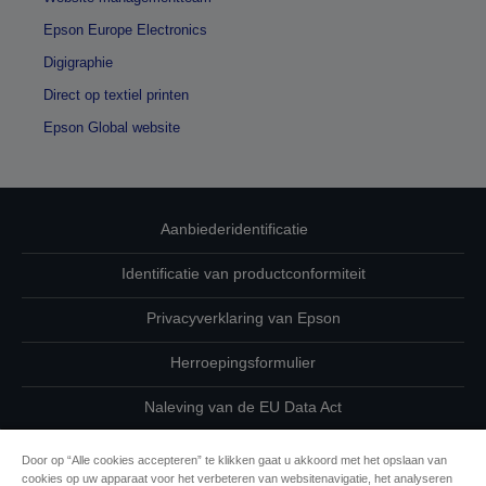
Epson Europe Electronics
Digigraphie
Direct op textiel printen
Epson Global website
Aanbiederidentificatie
Identificatie van productconformiteit
Privacyverklaring van Epson
Herroepingsformulier
Naleving van de EU Data Act
Neem contact met ons op betreffende uw gegevens
Door op “Alle cookies accepteren” te klikken gaat u akkoord met het opslaan van
cookies op uw apparaat voor het verbeteren van websitenavigatie, het analyseren