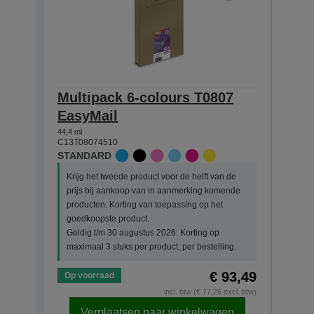
Multipack 6-colours T0807
Sin
EasyMail
Clar
44,4 ml
7,4 ml
C13T08074510
C13T0
STANDARD
STAN
Krijg het tweede product voor de helft van de
Krijg
prijs bij aankoop van in aanmerking komende
prij
producten. Korting van toepassing op het
prod
goedkoopste product.
goed
Geldig t/m 30 augustus 2026. Korting op
Geld
maximaal 3 stuks per product, per bestelling.
maxim
€ 93,49
Op voorraad
Op v
incl. btw (€ 77,26 excl. btw)
Verplaatsen naar winkelwagen