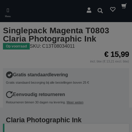
Skip
to
Zoeken
main
Menu
content
Singlepack Magenta T0803
Claria Photographic Ink
SKU: C13T08034011
Op voorraad
€ 15,99
incl. btw (€ 13,21 excl. btw)
Gratis standaardlevering
Gratis standaard bezorging bij alle bestellingen boven 25 €
Eenvoudig retourneren
Retourneren binnen 30 dagen na levering.
Meer weten
Claria Photographic Ink