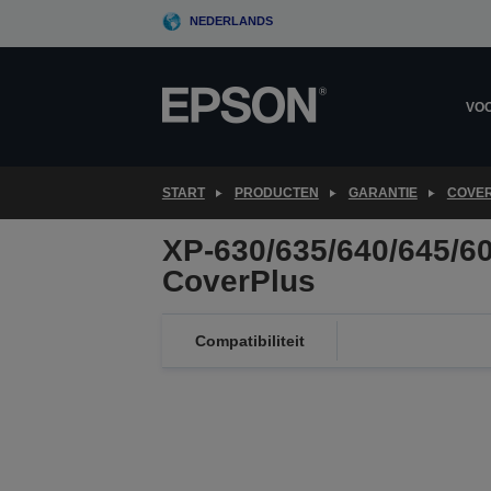
Skip
NEDERLANDS
to
main
content
VOO
START
PRODUCTEN
GARANTIE
COVER
XP-630/635/640/645/6
CoverPlus
Compatibiliteit