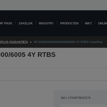
R THUIS
ZAKELIJK
INDUSTRY
PRODUCTEN
INKT
ONLI
PLUS (GARANTIES)
XP-630/635/640/645/6000/6005 4Y RTBS CoverPlus
000/6005 4Y RTBS
SKU: CP04RTBSCE79