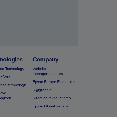
nologies
Company
ee Technology
Website
managementteam
onCore
Epson Europe Electronics
iezo-technologie
Digigraphie
ieve
logieën
Direct op textiel printen
Epson Global website