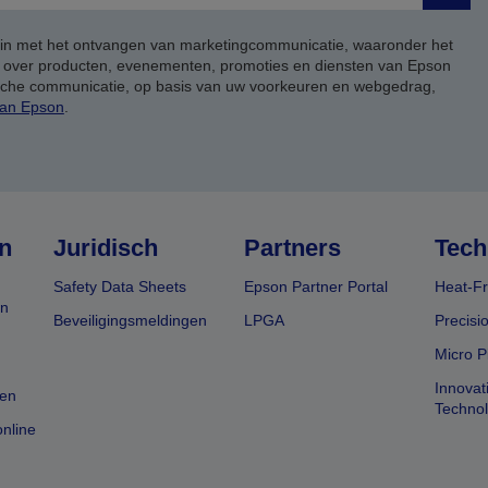
 in met het ontvangen van marketingcommunicatie, waaronder het
, over producten, evenementen, promoties en diensten van Epson
ische communicatie, op basis van uw voorkeuren en webgedrag,
van Epson
.
n
Juridisch
Partners
Tech
Safety Data Sheets
Epson Partner Portal
Heat-Fr
en
Beveiligingsmeldingen
LPGA
Precisi
Micro P
Innovat
en
Techno
nline