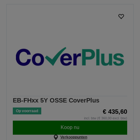
EB-FHxx 5Y OSSE CoverPlus
€ 435,60
Op voorraad
incl. btw (€ 360,00 excl. btw)
Koop nu
Verkooppunten