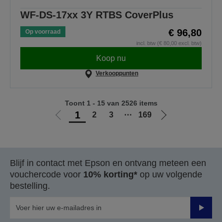
WF-DS-17xx 3Y RTBS CoverPlus
€ 96,80
Op voorraad
incl. btw (€ 80,00 excl. btw)
Koop nu
Verkooppunten
Toont 1 - 15 van 2526 items
1
2
3
⋯
169
Ga
Ga
naar
naar
vorige
de
pagina
volgende
Blijf in contact met Epson en ontvang meteen een
pagina
vouchercode voor
10% korting*
op uw volgende
bestelling.
Verze