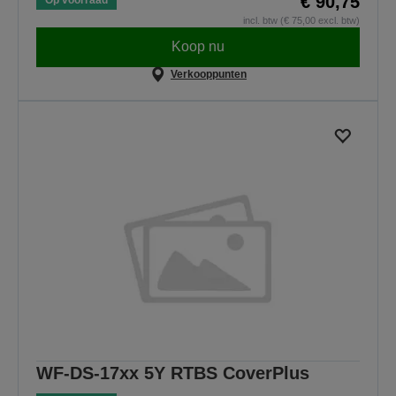
€ 90,75
incl. btw (€ 75,00 excl. btw)
Koop nu
Verkooppunten
WF-DS-17xx 5Y RTBS CoverPlus