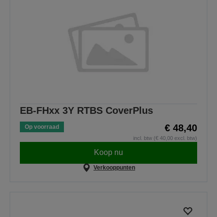
EB-FHxx 3Y RTBS CoverPlus
€ 48,40
Op voorraad
incl. btw (€ 40,00 excl. btw)
Koop nu
Verkooppunten