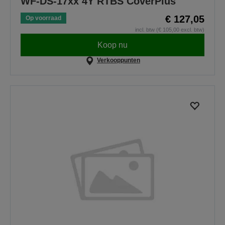
WF-DS-17xx 4Y RTBS CoverPlus
€ 127,05
Op voorraad
incl. btw (€ 105,00 excl. btw)
Koop nu
Verkooppunten