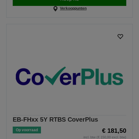
Verkooppunten
EB-FHxx 5Y RTBS CoverPlus
€ 181,50
Op voorraad
incl. btw (€ 150,00 excl. btw)