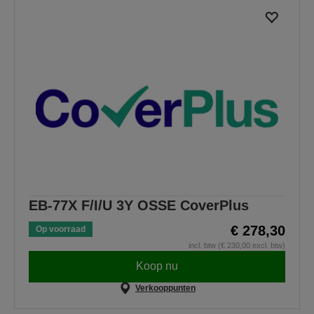
EB-77X F/I/U 3Y OSSE CoverPlus
€ 278,30
Op voorraad
incl. btw (€ 230,00 excl. btw)
Koop nu
Verkooppunten