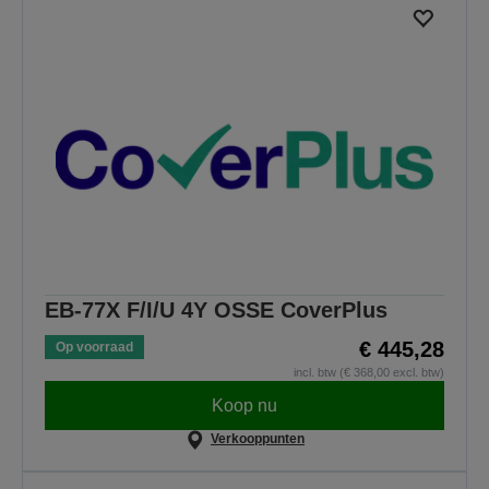
EB-77X F/I/U 4Y OSSE CoverPlus
€ 445,28
Op voorraad
incl. btw (€ 368,00 excl. btw)
Koop nu
Verkooppunten