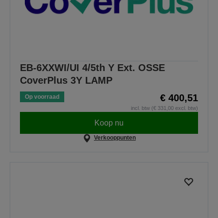
EB-6XXWI/UI 4/5th Y Ext. OSSE
CoverPlus 3Y LAMP
€ 400,51
Op voorraad
incl. btw (€ 331,00 excl. btw)
Koop nu
Verkooppunten