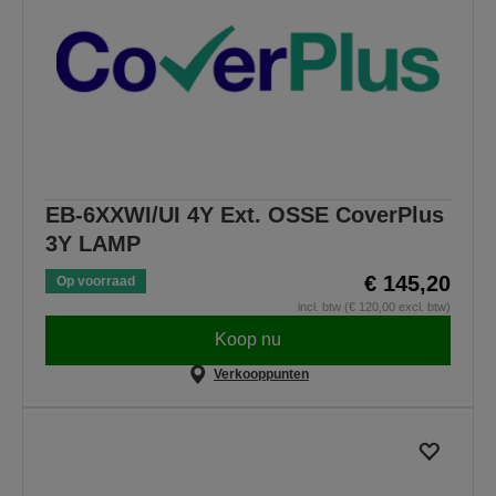
EB-6XXWI/UI 4Y Ext. OSSE CoverPlus
3Y LAMP
€ 145,20
Op voorraad
incl. btw (€ 120,00 excl. btw)
Koop nu
Verkooppunten