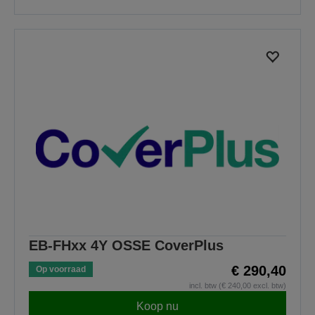
EB-FHxx 4Y OSSE CoverPlus
€ 290,40
Op voorraad
incl. btw (€ 240,00 excl. btw)
Koop nu