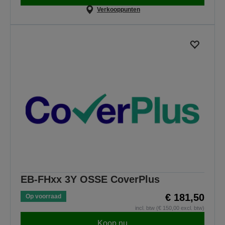
Verkooppunten
EB-FHxx 3Y OSSE CoverPlus
€ 181,50
Op voorraad
incl. btw (€ 150,00 excl. btw)
Koop nu