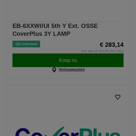
EB-6XXWI/UI 5th Y Ext. OSSE
CoverPlus 3Y LAMP
€ 283,14
Op voorraad
incl. btw (€ 234,00 excl. btw)
Koop nu
Verkooppunten