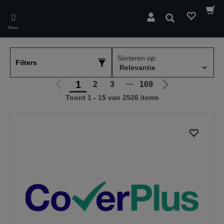
Skip
to
Zoeken
main
Menu
content
Sorteren op:
Filters
1
2
3
⋯
169
Ga
Ga
Toont 1 - 15 van 2526 items
naar
naar
vorige
de
pagina
volgende
pagina