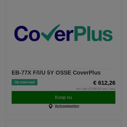
EB-77X F/I/U 5Y OSSE CoverPlus
€ 612,26
Op voorraad
incl. btw (€ 506,00 excl. btw)
Koop nu
Verkooppunten