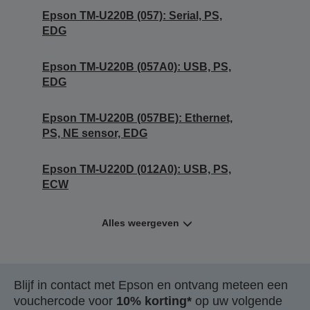
Epson TM-U220B (057): Serial, PS,
EDG
Epson TM-U220B (057A0): USB, PS,
EDG
Epson TM-U220B (057BE): Ethernet,
PS, NE sensor, EDG
Epson TM-U220D (012A0): USB, PS,
ECW
Alles weergeven
Blijf in contact met Epson en ontvang meteen een
vouchercode voor
10% korting*
op uw volgende