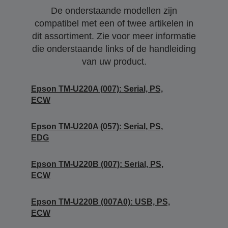
De onderstaande modellen zijn
compatibel met een of twee artikelen in
dit assortiment. Zie voor meer informatie
die onderstaande links of de handleiding
van uw product.
Epson TM-U220A (007): Serial, PS,
ECW
Epson TM-U220A (057): Serial, PS,
EDG
Epson TM-U220B (007): Serial, PS,
ECW
Epson TM-U220B (007A0): USB, PS,
ECW