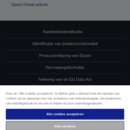
Epson Global website
Aanbiederidentificatie
Identificatie van productconformiteit
Privacyverklaring van Epson
Herroepingsformulier
Naleving van de EU Data Act
Neem contact met ons op betreffende uw gegevens
Door op “Alle cookies accepteren” te klikken gaat u akkoord met het opslaan van
cookies op uw apparaat voor het verbeteren van websitenavigatie, het analyseren
Cookie-informatie
van websitegebruik en om ons te helpen bij onze marketingprojecten.
Alle cookies accepteren
De toewijding van Epson aan toegankelijkheid
Alles afwijzen