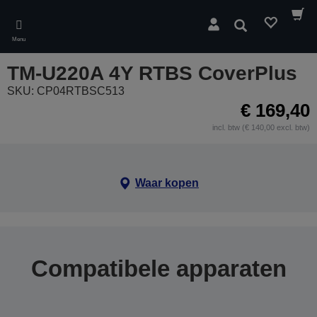
Skip
to
Zoeken
main
Menu
content
TM-U220A 4Y RTBS CoverPlus
SKU: CP04RTBSC513
€ 169,40
incl. btw (€ 140,00 excl. btw)
Waar kopen
Compatibele apparaten