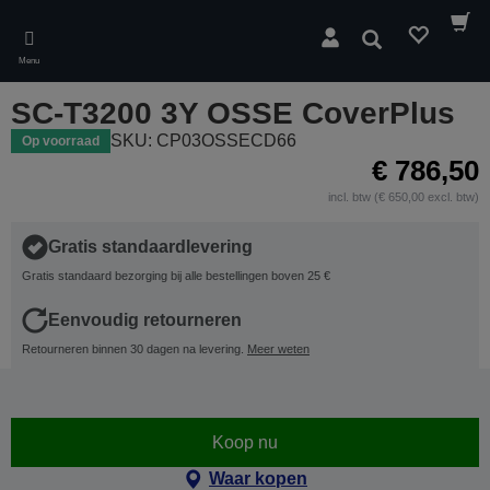
Skip
to
Zoeken
main
Menu
content
SC-T3200 3Y OSSE CoverPlus
SKU: CP03OSSECD66
Op voorraad
€ 786,50
incl. btw (€ 650,00 excl. btw)
Gratis standaardlevering
Gratis standaard bezorging bij alle bestellingen boven 25 €
Eenvoudig retourneren
Retourneren binnen 30 dagen na levering.
Meer weten
Koop nu
Waar kopen