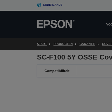
Skip
NEDERLANDS
to
main
content
VOO
START
PRODUCTEN
GARANTIE
COVER
SC-F100 5Y OSSE Cov
Compatibiliteit