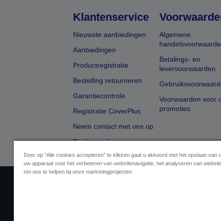
Klantenservice
Voorwaarde
Nieuwste aanbiedingen
Algemene
handelsvoorwaard
Aanbiedingen
Betalings- en
Productregistratie
levervoorwaarden
Bestelling retourneren
Gebruiksvoorwaard
Garantiecontrole
Voorwaarden voor o
promoties
Registratie CoverPlus
Neem contact met ons op
Dealer zoeken
Door op “Alle cookies accepteren” te klikken gaat u akkoord met het opslaan van 
uw apparaat voor het verbeteren van websitenavigatie, het analyseren van websit
om ons te helpen bij onze marketingprojecten.
Aanbiederidentificatie
Identificatie van
Neem contact met ons op 