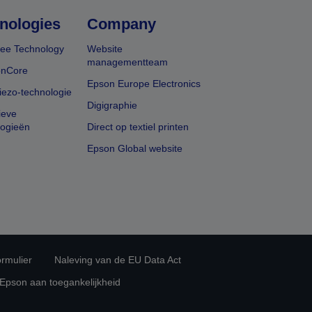
nologies
Company
ee Technology
Website
managementteam
onCore
Epson Europe Electronics
iezo-technologie
Digigraphie
ieve
logieën
Direct op textiel printen
Epson Global website
rmulier
Naleving van de EU Data Act
 Epson aan toegankelijkheid