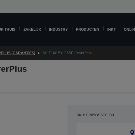
R THUIS
ZAKELIJK
INDUSTRY
PRODUCTEN
INKT
ONLI
PLUS (GARANTIES)
SC-F100 5Y OSSE CoverPlus
erPlus
SKU: CP05OSSECJ80