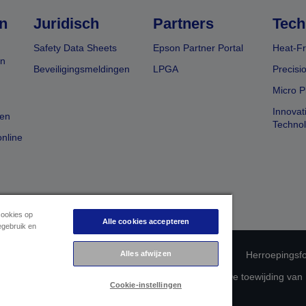
n
Juridisch
Partners
Tech
Safety Data Sheets
Epson Partner Portal
Heat-Fr
en
Beveiligingsmeldingen
LPGA
Precisi
Micro P
Innovat
en
Techno
nline
cookies op
Alle cookies accepteren
egebruik en
 productconformiteit
Privacyverklaring van Epson
Alles afwijzen
Herroepingsfo
betreffende uw gegevens
Cookie-informatie
De toewijding van
Cookie-instellingen
Auteursrecht © 2026 Seiko Epson