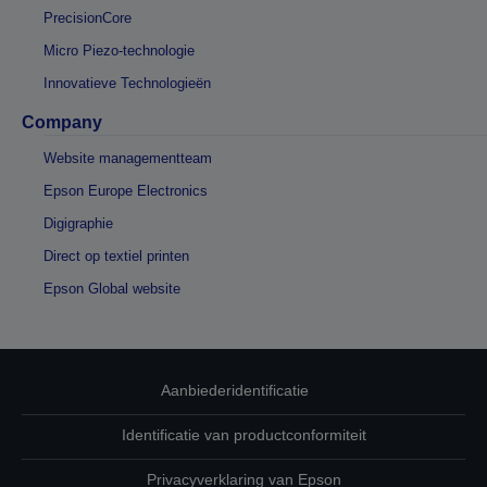
PrecisionCore
Micro Piezo-technologie
Innovatieve Technologieën
Company
Website managementteam
Epson Europe Electronics
Digigraphie
Direct op textiel printen
Epson Global website
Aanbiederidentificatie
Identificatie van productconformiteit
Privacyverklaring van Epson