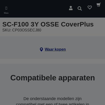
Skip
to
Zoeken
main
Menu
content
SC-F100 3Y OSSE CoverPlus
SKU: CP03OSSECJ80
Waar kopen
Compatibele apparaten
De onderstaande modellen zijn
compatibel met een of twee artikelen in