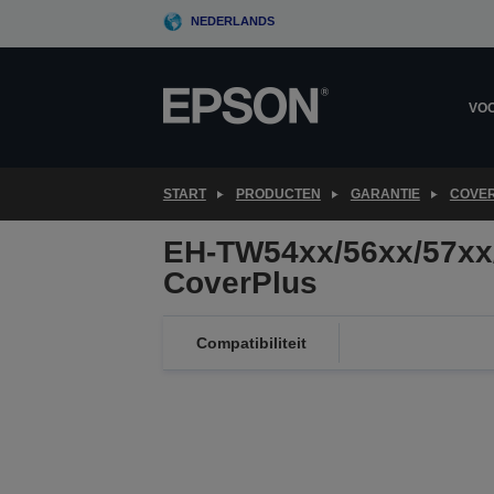
Skip
NEDERLANDS
to
main
content
VOO
START
PRODUCTEN
GARANTIE
COVER
EH-TW54xx/56xx/57xx
CoverPlus
Compatibiliteit