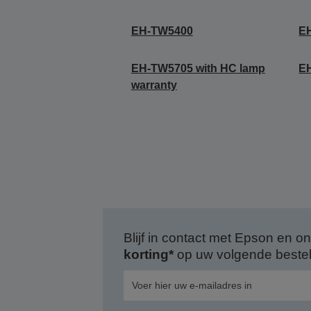
EH-TW5400
E
EH-TW5705 with HC lamp
E
warranty
Blijf in contact met Epson en
korting*
op uw volgende bestell