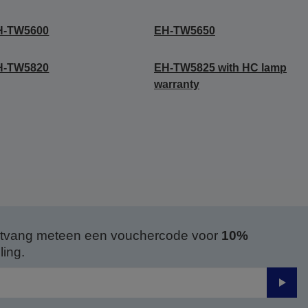
H-TW5600
EH-TW5650
H-TW5820
EH-TW5825 with HC lamp
warranty
 ontvang meteen een vouchercode voor
10%
ing.
Verze