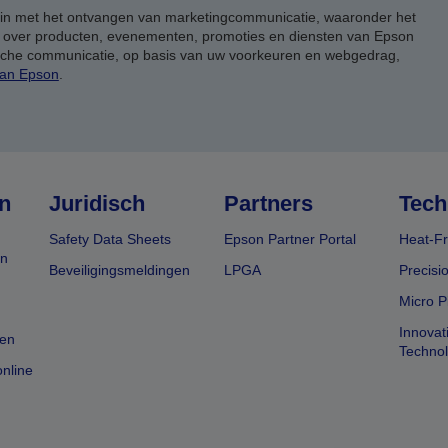
 in met het ontvangen van marketingcommunicatie, waaronder het
, over producten, evenementen, promoties en diensten van Epson
ische communicatie, op basis van uw voorkeuren en webgedrag,
van Epson
.
n
Juridisch
Partners
Tech
Safety Data Sheets
Epson Partner Portal
Heat-Fr
en
Beveiligingsmeldingen
LPGA
Precisi
Micro P
Innovat
en
Techno
nline