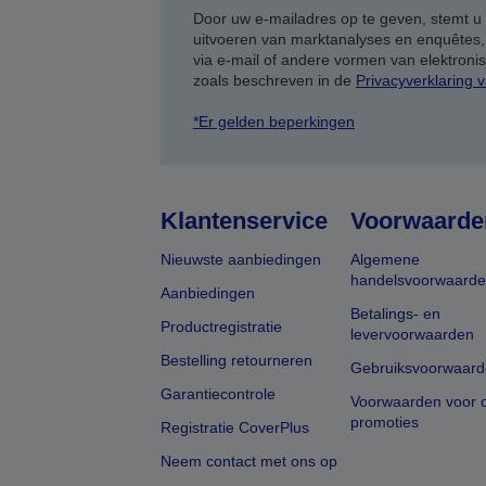
Door uw e-mailadres op te geven, stemt u
uitvoeren van marktanalyses en enquêtes
via e-mail of andere vormen van elektron
zoals beschreven in de
Privacyverklaring 
*Er gelden beperkingen
Klantenservice
Voorwaarde
Nieuwste aanbiedingen
Algemene
handelsvoorwaard
Aanbiedingen
Betalings- en
Productregistratie
levervoorwaarden
Bestelling retourneren
Gebruiksvoorwaard
Garantiecontrole
Voorwaarden voor o
promoties
Registratie CoverPlus
Neem contact met ons op