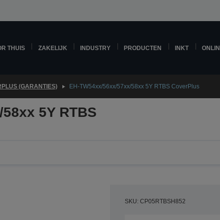
R THUIS
ZAKELIJK
INDUSTRY
PRODUCTEN
INKT
ONLI
PLUS (GARANTIES)
EH-TW54xx/56xx/57xx/58xx 5Y RTBS CoverPlus
/58xx 5Y RTBS
SKU: CP05RTBSH852