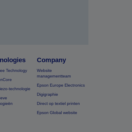
nologies
Company
ee Technology
Website
managementteam
onCore
Epson Europe Electronics
iezo-technologie
Digigraphie
ieve
logieën
Direct op textiel printen
Epson Global website