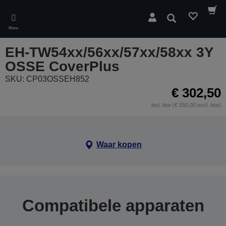
Skip
to
Zoeken
main
Menu
content
EH-TW54xx/56xx/57xx/58xx 3Y
OSSE CoverPlus
SKU: CP03OSSEH852
€ 302,50
incl. btw (€ 250,00 excl. btw)
Waar kopen
Compatibele apparaten