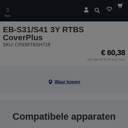
Skip
to
Zoeken
main
Menu
content
EB-S31/S41 3Y RTBS
CoverPlus
SKU: CP03RTBSH719
€ 60,38
incl. btw (€ 49,90 excl. btw)
Waar kopen
Compatibele apparaten