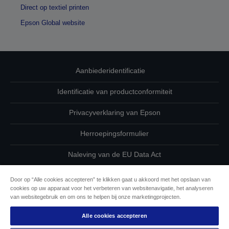
Direct op textiel printen
Epson Global website
Aanbiederidentificatie
Identificatie van productconformiteit
Privacyverklaring van Epson
Herroepingsformulier
Naleving van de EU Data Act
Neem contact met ons op betreffende uw gegevens
Door op “Alle cookies accepteren” te klikken gaat u akkoord met het opslaan van
cookies op uw apparaat voor het verbeteren van websitenavigatie, het analyseren
Cookie-informatie
van websitegebruik en om ons te helpen bij onze marketingprojecten.
Alle cookies accepteren
De toewijding van Epson aan toegankelijkheid