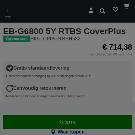
Skip
to
Zoeken
main
Menu
content
EB-G6800 5Y RTBS CoverPlus
SKU: CP05RTBSH532
Op voorraad
€ 714,38
incl. btw (€ 590,40 excl. btw)
Gratis standaardlevering
Gratis standaard bezorging bij alle bestellingen boven 25 €
Eenvoudig retourneren
Retourneren binnen 30 dagen na levering.
Meer weten
Koop nu
Waar kopen