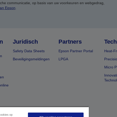
ische communicatie, op basis van uw voorkeuren en webgedrag,
van Epson
.
n
Juridisch
Partners
Tech
Safety Data Sheets
Epson Partner Portal
Heat-Fr
en
Beveiligingsmeldingen
LPGA
Precisi
Micro P
Innovat
en
Techno
nline
cookies op