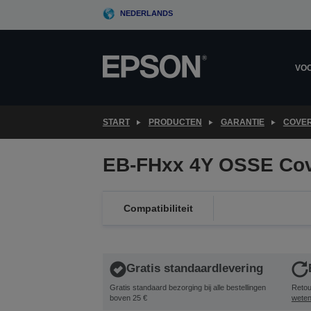
Skip
NEDERLANDS
to
main
content
VOO
START
PRODUCTEN
GARANTIE
COVER
EB-FHxx 4Y OSSE Cov
Compatibiliteit
Gratis standaardlevering
Gratis standaard bezorging bij alle bestellingen
Retou
boven 25 €
wete