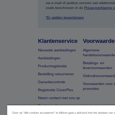
via e-mail of andere vormen van elektron
zoals beschreven in de
Privacyverklaring 
*Er gelden beperkingen
Klantenservice
Voorwaarde
Nieuwste aanbiedingen
Algemene
handelsvoorwaard
Aanbiedingen
Betalings- en
Productregistratie
levervoorwaarden
Bestelling retourneren
Gebruiksvoorwaard
Garantiecontrole
Voorwaarden voor o
promoties
Registratie CoverPlus
Neem contact met ons op
Dealer zoeken
Door op “Alle cookies accepteren” te klikken gaat u akkoord met het opslaan van 