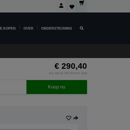
NE KOPEN
OVER
ONDERSTEUNING
€ 290,40
incl. btw (€ 240,00 excl. btw)
Koop nu