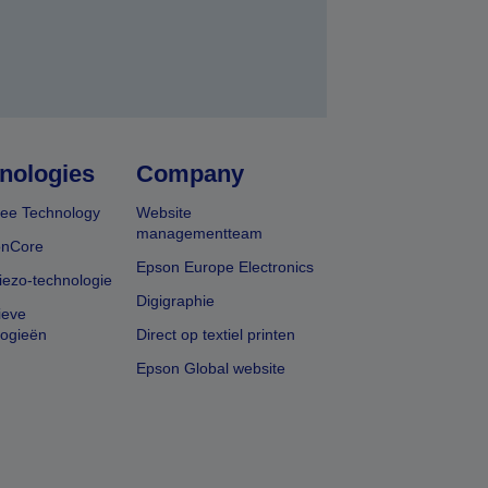
nologies
Company
ee Technology
Website
managementteam
onCore
Epson Europe Electronics
iezo-technologie
Digigraphie
ieve
logieën
Direct op textiel printen
Epson Global website