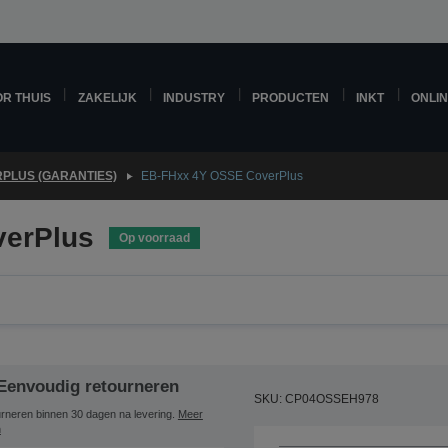
R THUIS
ZAKELIJK
INDUSTRY
PRODUCTEN
INKT
ONLI
PLUS (GARANTIES)
EB-FHxx 4Y OSSE CoverPlus
erPlus
Op voorraad
Eenvoudig retourneren
SKU: CP04OSSEH978
rneren binnen 30 dagen na levering.
Meer
n