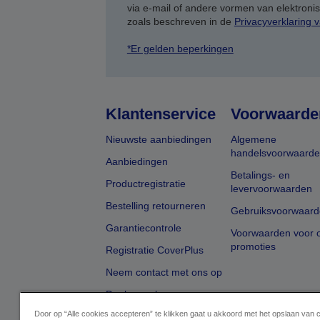
via e-mail of andere vormen van elektron
zoals beschreven in de
Privacyverklaring 
*Er gelden beperkingen
Klantenservice
Voorwaarde
Nieuwste aanbiedingen
Algemene
handelsvoorwaard
Aanbiedingen
Betalings- en
Productregistratie
levervoorwaarden
Bestelling retourneren
Gebruiksvoorwaard
Garantiecontrole
Voorwaarden voor o
promoties
Registratie CoverPlus
Neem contact met ons op
Dealer zoeken
Door op “Alle cookies accepteren” te klikken gaat u akkoord met het opslaan van 