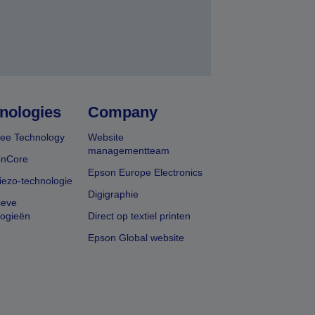
nologies
Company
ee Technology
Website
managementteam
onCore
Epson Europe Electronics
iezo-technologie
Digigraphie
ieve
logieën
Direct op textiel printen
Epson Global website