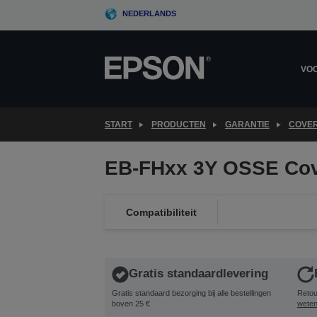
Skip
NEDERLANDS
to
main
content
VOO
START
PRODUCTEN
GARANTIE
COVER
EB-FHxx 3Y OSSE Cov
Compatibiliteit
Gratis standaardlevering
Gratis standaard bezorging bij alle bestellingen
Retou
boven 25 €
wete