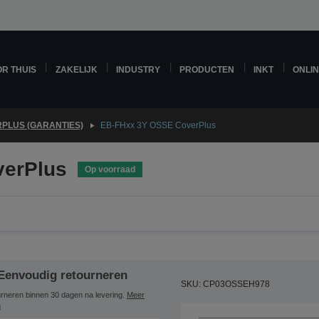
R THUIS
ZAKELIJK
INDUSTRY
PRODUCTEN
INKT
ONLI
PLUS (GARANTIES)
EB-FHxx 3Y OSSE CoverPlus
erPlus
Op voorraad
Eenvoudig retourneren
SKU: CP03OSSEH978
rneren binnen 30 dagen na levering.
Meer
n