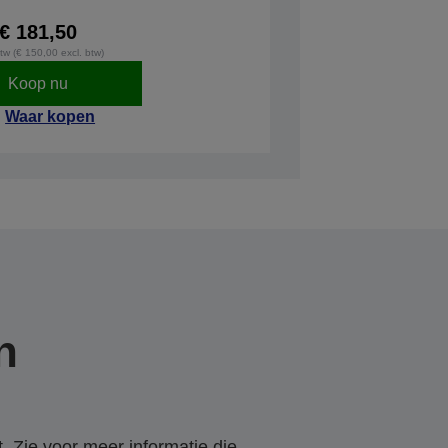
€ 181,50
btw (€ 150,00 excl. btw)
Koop nu
Waar kopen
n
. Zie voor meer informatie die