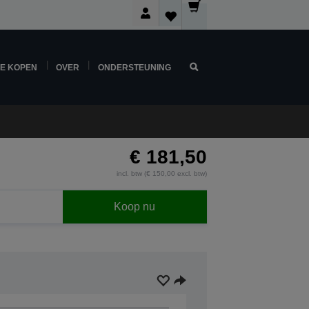
NE KOPEN
OVER
ONDERSTEUNING
€ 181,50
incl. btw (€ 150,00 excl. btw)
Koop nu