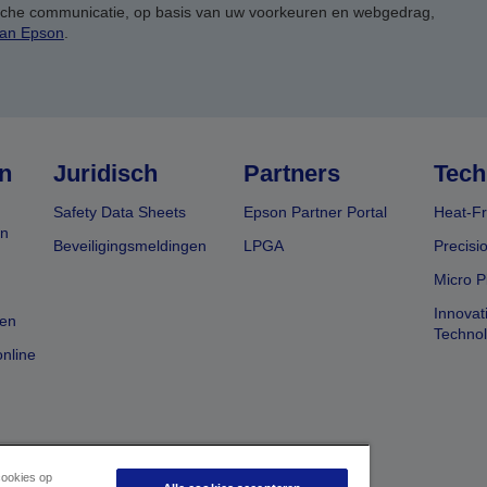
ische communicatie, op basis van uw voorkeuren en webgedrag,
van Epson
.
n
Juridisch
Partners
Tech
Safety Data Sheets
Epson Partner Portal
Heat-Fr
en
Beveiligingsmeldingen
LPGA
Precisi
Micro P
Innovat
en
Techno
nline
cookies op