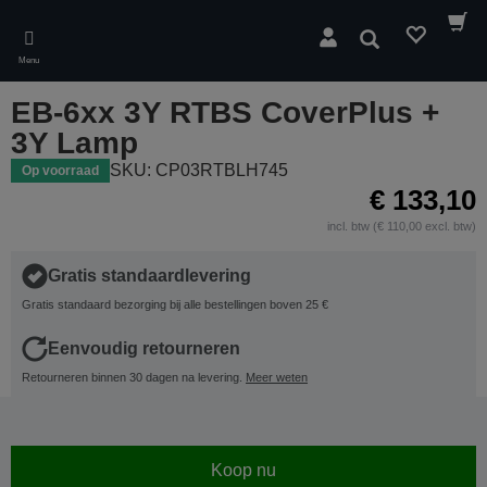
Skip
to
Zoeken
main
Menu
content
EB-6xx 3Y RTBS CoverPlus +
3Y Lamp
SKU: CP03RTBLH745
Op voorraad
€ 133,10
incl. btw (€ 110,00 excl. btw)
Gratis standaardlevering
Gratis standaard bezorging bij alle bestellingen boven 25 €
Eenvoudig retourneren
Retourneren binnen 30 dagen na levering.
Meer weten
Koop nu