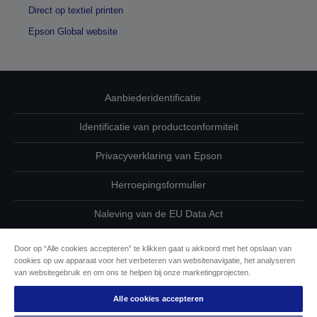
Direct op textiel printen
Epson Global website
Aanbiederidentificatie
Identificatie van productconformiteit
Privacyverklaring van Epson
Herroepingsformulier
Naleving van de EU Data Act
Neem contact met ons op betreffende uw gegevens
Door op “Alle cookies accepteren” te klikken gaat u akkoord met het opslaan van
cookies op uw apparaat voor het verbeteren van websitenavigatie, het analyseren
Cookie-informatie
van websitegebruik en om ons te helpen bij onze marketingprojecten.
Alle cookies accepteren
De toewijding van Epson aan toegankelijkheid