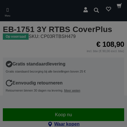
Skip
to
Zoeken
main
Menu
content
EB-1751 3Y RTBS CoverPlus
SKU: CP03RTBSH479
Op voorraad
€ 108,90
incl. btw (€ 90,00 excl. btw)
Gratis standaardlevering
Gratis standaard bezorging bij alle bestellingen boven 25 €
Eenvoudig retourneren
Retourneren binnen 30 dagen na levering.
Meer weten
Koop nu
Waar kopen